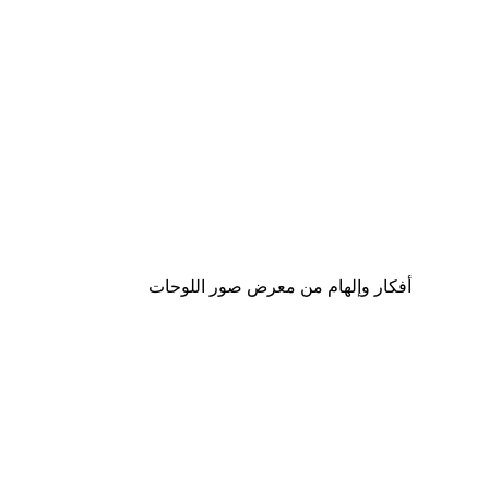
Outlet
-70%
Soothing Blossoms Poster
من ‏29.70 د.إ.‏
أفكار وإلهام من معرض صور اللوحات