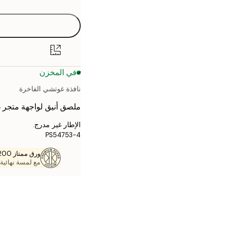
30x40 cm
40x50 cm
50x70 cm
في المخزن
70x100 cm
نافذة غوتشي الفاخرة
ملصق أنيق لواجهة متجر 
الإطار غير مدرج.
PS54753-4
ورق ممتاز 200 جم / م 2
مع لمسة نهائية 