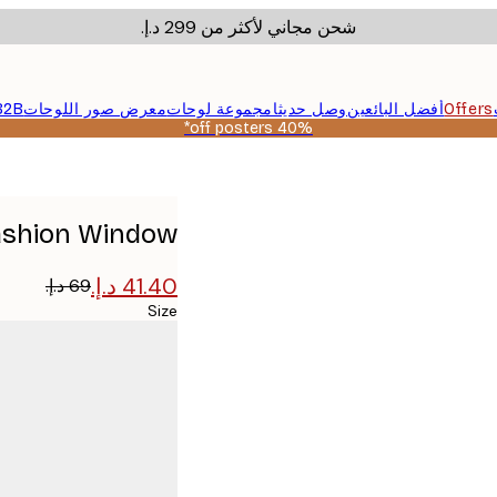
شحن مجاني لأكثر من ‏299 د.إ.‏
Offers
أفضل البائعين
وصل حديثا
مجموعة لوحات
معرض صور اللوحات
B2B
40% off posters*
ci Fashion Window
Size