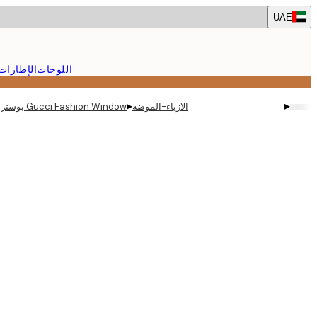
Skip
UAE
to
main
content.
اللوحات
الإطارات
▸
▸
الازياء-الموضة
Gucci Fashion Window بوستر