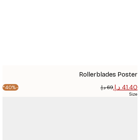
image
Rollerblades Pos
-40%*