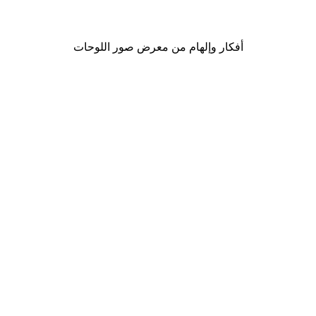
من ‏41.40 د.إ.‏
أفكار وإلهام من معرض صور اللوحات