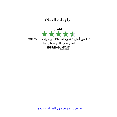
مراجعات العملاء
ممتاز
4.3 من أصل 5 نجوم
استنادًا إلى مراجعات 70875.
انظر بعض المراجعات هنا.
مشتري موثوق
اجعات
ملاء
Great item. Good quality.
4 يونيو
1 مايو
s C
Mary O
عرض المزيد من المراجعات هنا