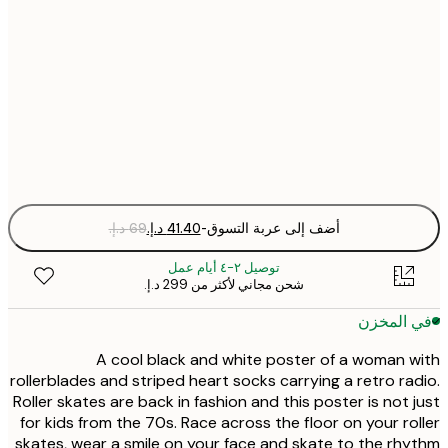
30x40 cm
50x70 cm
Fra
optio
أضف إلى عربة التسوق
-
توصيل ٢-٤ أيام عمل
شحن مجاني لأكثر من ‏299 د.إ.‏
 المخزن
A cool black and white poster of a woman 
rollerblades and striped heart socks carrying a retro ra
Roller skates are back in fashion and this poster is not 
for kids from the 70s. Race across the floor on your ro
skates, wear a smile on your face and skate to the rh