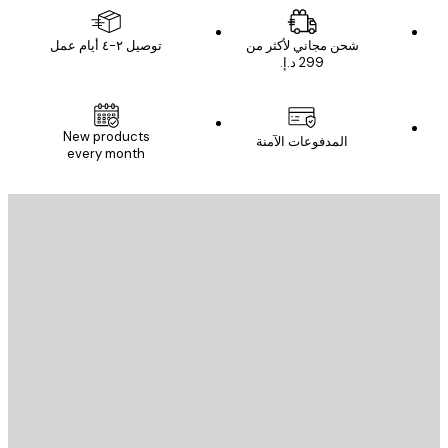
شحن مجاني لأكثر من
توصيل ٢-٤ أيام عمل
New products
المدفوعات الآمنة
every month
يد الإلكتروني
إرسال
St