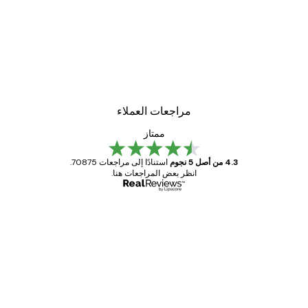
مراجعات العملاء
ممتاز
4.3 من أصل 5 نجوم
استنادًا إلى مراجعات 70875.
انظر بعض المراجعات هنا.
مشتري موثوق
اجعات
ملاء
Great item. Good quality.
4 يونيو
1 مايو