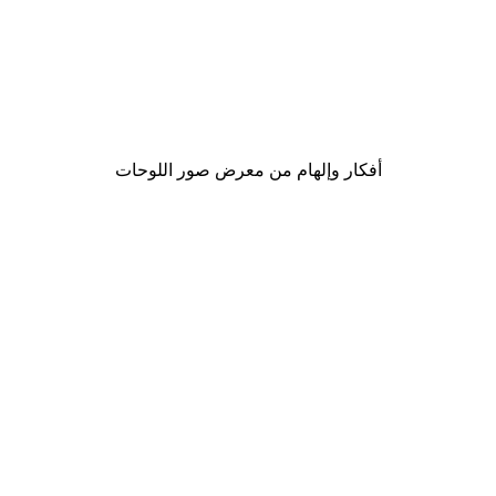
-30%*
لوحة صورة بحيرة سحرية
من ‏48.30 د.إ.‏
أفكار وإلهام من معرض صور اللوحات