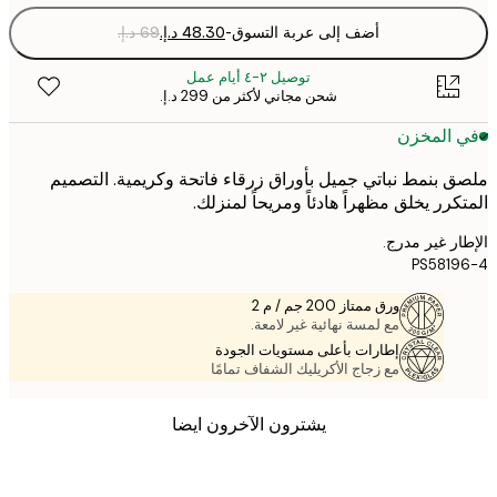
أضف إلى عربة التسوق
-
توصيل ٢-٤ أيام عمل
شحن مجاني لأكثر من ‏299 د.إ.‏
 المخزن
 بنمط نباتي جميل بأوراق زرقاء فاتحة وكريمية. التصميم
كرر يخلق مظهراً هادئاً ومريحاً لمنزلك.
ر غير مدرج.
PS581
ورق ممتاز 200 جم / م 2
مع لمسة نهائية غير لامعة.
إطارات بأعلى مستويات الجودة
مع زجاج الأكريليك الشفاف تمامًا
يشترون الآخرون ايضا