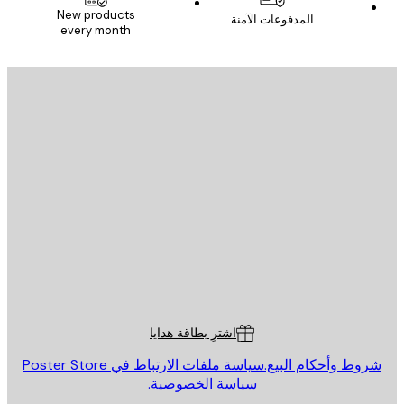
New products
المدفوعات الآمنة
every month
يد الإلكتروني
إرسال
St
Poster St
ة العملاء
اشترِ بطاقة هدايا
روط وأحكام البيع.
سياسة ملفات الارتباط في Poster Store
سياسة الخصوصية.