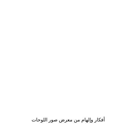
Outlet
-70%
Pretty Peony Poster
من ‏20.70 د.إ.‏
أفكار وإلهام من معرض صور اللوحات