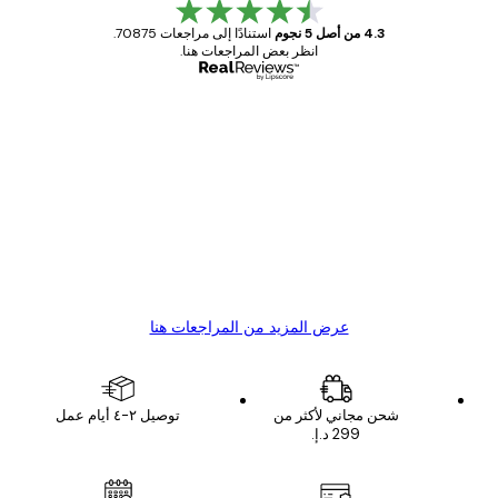
4.3 من أصل 5 نجوم
استنادًا إلى مراجعات 70875.
انظر بعض المراجعات هنا.
مشتري موثوق
اجعات
ملاء
Great item. Good quality.
4 يونيو
1 مايو
s C
Mary O
عرض المزيد من المراجعات هنا
شحن مجاني لأكثر من
توصيل ٢-٤ أيام عمل