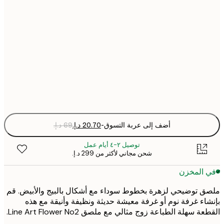
21x30 cm
30x40 cm
50x70 cm
Fra
optio
أضف إلى عربة التسوق
-
توصيل ٢-٤ أيام عمل
شحن مجاني لأكثر من ‏299 د.إ.‏
 المخزن
 توضيحي لزهرة بخطوط سوداء مع أشكال بالبيج والأبيض. قم
اء غرفة نوم أو غرفة معيشة حديثة ونظيفة وأنيقة مع هذه
ة سهلة الطباعة زوج مثالي مع ملصق Line Art Flower No2.