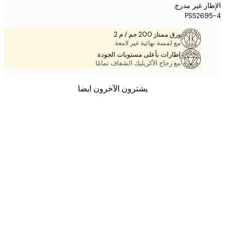
ر غير مدرج.
PS5269
ورق ممتاز 200 جم / م 2
مع لمسة نهائية غير لامعة.
إطارات بأعلى مستويات الجودة
مع زجاج الأكريليك الشفاف تمامًا
يشترون الآخرون ايضا