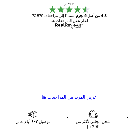
ممتاز
4.3 من أصل 5 نجوم
استنادًا إلى مراجعات 70875.
انظر بعض المراجعات هنا.
مشتري موثوق
اجعات
ملاء
Great item. Good quality.
4 يونيو
1 مايو
s C
Mary O
عرض المزيد من المراجعات هنا
شحن مجاني لأكثر من
توصيل ٢-٤ أيام عمل