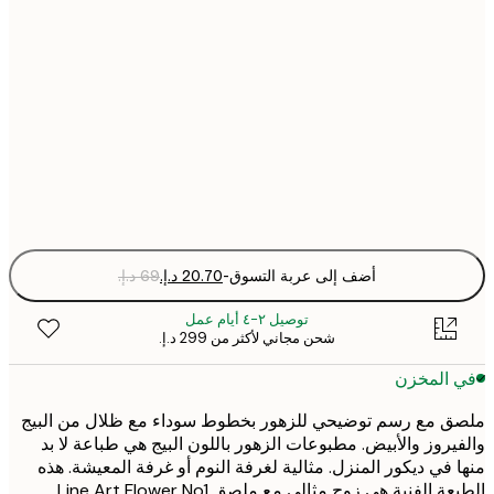
21x30 cm
30x40 cm
50x70 cm
Fra
optio
أضف إلى عربة التسوق
-
توصيل ٢-٤ أيام عمل
شحن مجاني لأكثر من ‏299 د.إ.‏
 المخزن
 مع رسم توضيحي للزهور بخطوط سوداء مع ظلال من البيج
يروز والأبيض. مطبوعات الزهور باللون البيج هي طباعة لا بد
 في ديكور المنزل. مثالية لغرفة النوم أو غرفة المعيشة. هذه
 الفنية هي زوج مثالي مع ملصق Line Art Flower No1.