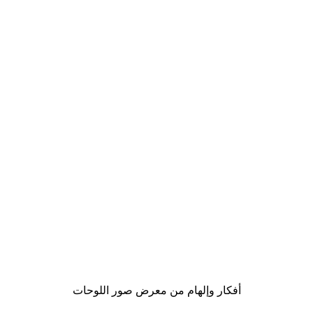
-30%*
لوحة لصورة إسبرسو طازج
من ‏48.30 د.إ.‏
أفكار وإلهام من معرض صور اللوحات