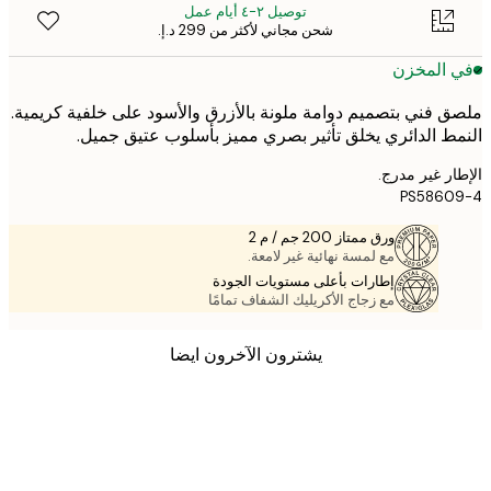
توصيل ٢-٤ أيام عمل
شحن مجاني لأكثر من ‏299 د.إ.‏
 المخزن
 فني بتصميم دوامة ملونة بالأزرق والأسود على خلفية كريمية.
ط الدائري يخلق تأثير بصري مميز بأسلوب عتيق جميل.
ر غير مدرج.
PS5860
ورق ممتاز 200 جم / م 2
مع لمسة نهائية غير لامعة.
إطارات بأعلى مستويات الجودة
مع زجاج الأكريليك الشفاف تمامًا
يشترون الآخرون ايضا