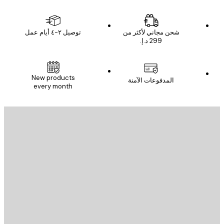
شحن مجاني لأكثر من
توصيل ٢-٤ أيام عمل
New products
المدفوعات الآمنة
every month
يد الإلكتروني
إرسال
St