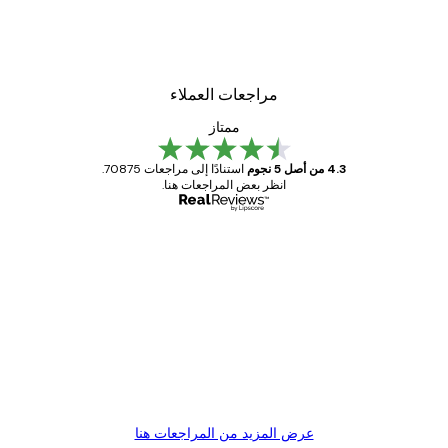
لوحة صورة بحيرة سحرية
من ‏48.30 د.إ.‏
مراجعات العملاء
ممتاز
4.3 من أصل 5 نجوم
استنادًا إلى مراجعات 70875.
انظر بعض المراجعات هنا.
مشتري موثوق
اجعات
ملاء
Great item. Good quality.
4 يونيو
1 مايو
s C
Mary O
عرض المزيد من المراجعات هنا