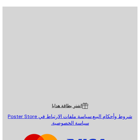
يد الإلكتروني
إرسال
St
Poster St
ة العملاء
اشترِ بطاقة هدايا
روط وأحكام البيع.
سياسة ملفات الارتباط في Poster Store
سياسة الخصوصية.