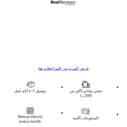
مشتري موثوق
اجعات
ملاء
Great item. Good quality.
4 يونيو
1 مايو
s C
Mary O
عرض المزيد من المراجعات هنا
شحن مجاني لأكثر من
توصيل ٢-٤ أيام عمل
New products
المدفوعات الآمنة
every month