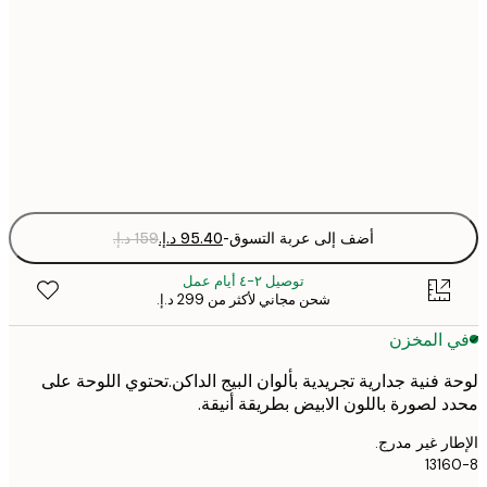
50x70 cm
70x100 cm
Fra
optio
أضف إلى عربة التسوق
-
توصيل ٢-٤ أيام عمل
شحن مجاني لأكثر من ‏299 د.إ.‏
 المخزن
 فنية جدارية تجريدية بألوان البيج الداكن.تحتوي اللوحة على
 لصورة باللون الابيض بطريقة أنيقة.
ر غير مدرج.
131