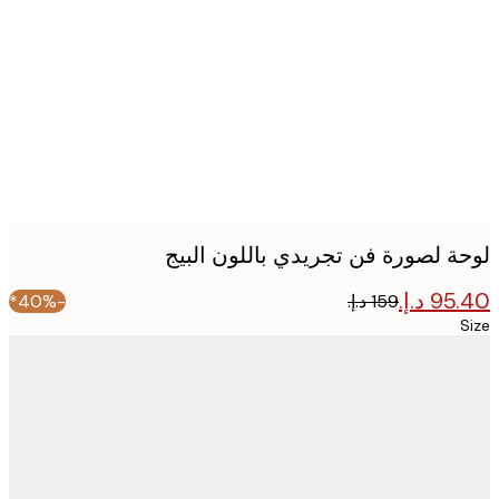
imag
ة لصورة فن تجريدي باللون البيج
-40%*