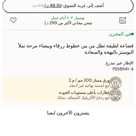
أضف إلى عربة التسوق
-
توصيل ٢-٤ أيام عمل
شحن مجاني لأكثر من ‏299 د.إ.‏
 المخزن
ة لطيفة تطل من بين خطوط زرقاء وبيضاء مرحة تملأ
ستر بالبهجة والسعادة
ر غير مدرج.
PS589
ورق ممتاز 200 جم / م 2
مع لمسة نهائية غير لامعة.
إطارات بأعلى مستويات الجودة
مع زجاج الأكريليك الشفاف تمامًا
يشترون الآخرون ايضا