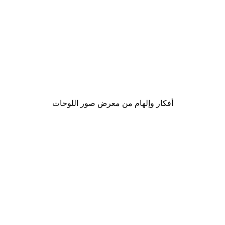
-30%*
Be Happy Poster
من ‏48.30 د.إ.‏
أفكار وإلهام من معرض صور اللوحات