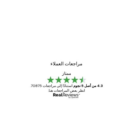
مراجعات العملاء
ممتاز
4.3 من أصل 5 نجوم
استنادًا إلى مراجعات 70875.
انظر بعض المراجعات هنا.
مشتري موثوق
اجعات
ملاء
Great item. Good quality.