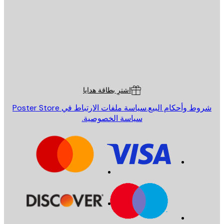
إرسال
St
Poster St
ة العملاء
اشترِ بطاقة هدايا
روط وأحكام البيع.
سياسة ملفات الارتباط في Poster Store
سياسة الخصوصية.