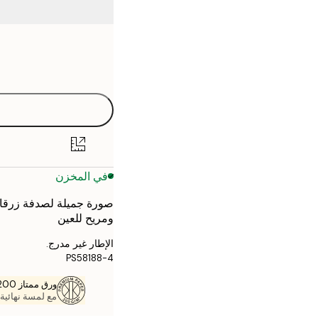
Frame
21x30 cm
options
30x40 cm
40x50 cm
50x50 cm
في المخزن
50x70 cm
صورة جميلة لصدفة زرقاء
70x100 cm
ومريح للعين
الإطار غير مدرج.
PS58188-4
ورق ممتاز 200 جم / م 2
مع لمسة نهائية 