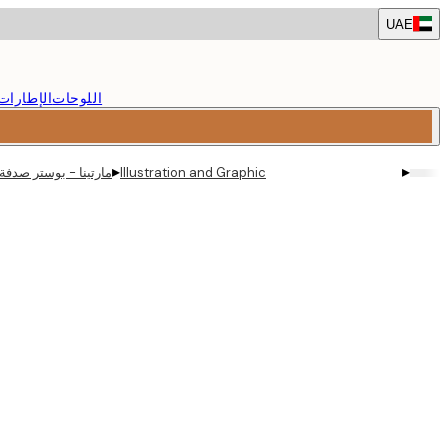
Skip
UAE
to
main
content.
اللوحات
الإطارات
▸
▸
Illustration and Graphic
مارتينا - بوستر صدفة