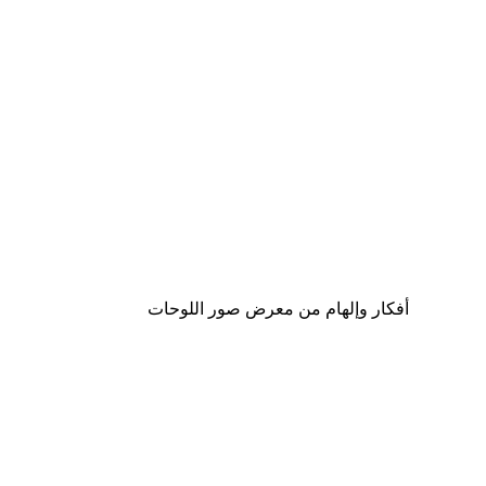
-30%*
لوحة صورة بحيرة سحرية
من ‏48.30 د.إ.‏
أفكار وإلهام من معرض صور اللوحات