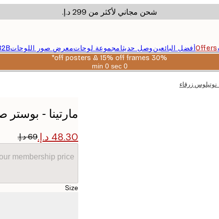
شحن مجاني لأكثر من ‏299 د.إ.‏
Offers
أفضل البائعين
وصل حديثا
مجموعة لوحات
معرض صور اللوحات
B2B
30% off posters & 15% off frames*
0 sec
0 min
صالحة
حتى:
 نوتيلوس زرقاء
2026-
08-
06
مارتينا - بوستر 
your membership price
Size