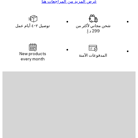
عرض المزيد من المراجعات هنا
شحن مجاني لأكثر من
توصيل ٢-٤ أيام عمل
New products
المدفوعات الآمنة
every month
يد الإلكتروني
إرسال