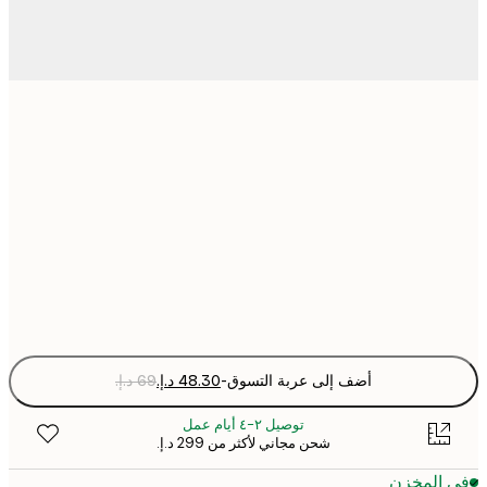
21x30 cm
30x40 cm
50x70 cm
Fra
optio
أضف إلى عربة التسوق
-
توصيل ٢-٤ أيام عمل
شحن مجاني لأكثر من ‏299 د.إ.‏
 المخزن