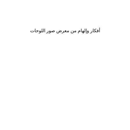
Hello Autumn Poster
من ‏20.30 د.إ.‏
أفكار وإلهام من معرض صور اللوحات