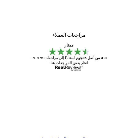
مراجعات العملاء
ممتاز
4.3 من أصل 5 نجوم
استنادًا إلى مراجعات 70875.
انظر بعض المراجعات هنا.
مشتري موثوق
اجعات
ملاء
Great item. Good quality.
4 يونيو
1 مايو
s C
Mary O