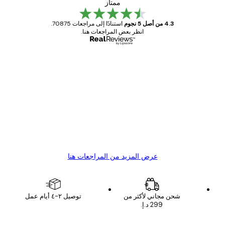
ممتاز
4.3 من أصل 5 نجوم
استنادًا إلى مراجعات 70875.
انظر بعض المراجعات هنا.
مشتري موثوق
اجعات
ملاء
Great item. Good quality.
4 يونيو
1 مايو
s C
Mary O
عرض المزيد من المراجعات هنا
شحن مجاني لأكثر من
توصيل ٢-٤ أيام عمل