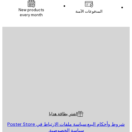
New products
المدفوعات الآمنة
every month
يد الإلكتروني
إرسال
St
Poster St
ة العملاء
اشترِ بطاقة هدايا
روط وأحكام البيع.
سياسة ملفات الارتباط في Poster Store
سياسة الخصوصية.