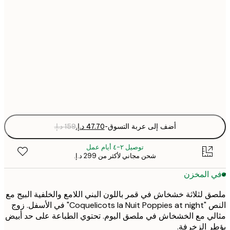
21x30 cm
30x40 cm
50x70 cm
Fra
optio
أضف إلى عربة التسوق
-
توصيل ٢-٤ أيام عمل
شحن مجاني لأكثر من ‏299 د.إ.‏
 المخزن
 لثلاثة خشخاش في قمر باللون البني اللامع والخلفية البيج مع
النص "Coquelicots la Nuit Poppies at night" في الأسفل. زوج
ي مع الخشخاش في ملصق اليوم. تحتوي الطباعة على حد أبيض
 الزخرفة.