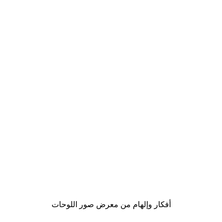
-30%*
Rosana Laiz Blursbyai - ورود وردية ناعمة بوستر
من ‏48.30 د.إ.‏
أفكار وإلهام من معرض صور اللوحات