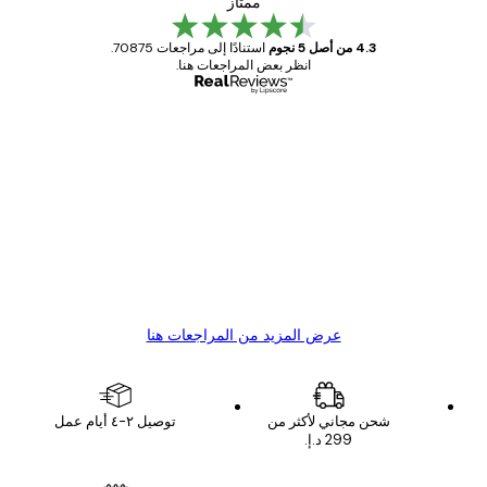
ممتاز
4.3 من أصل 5 نجوم
استنادًا إلى مراجعات 70875.
انظر بعض المراجعات هنا.
مشتري موثوق
اجعات
ملاء
Great item. Good quality.
4 يونيو
1 مايو
s C
Mary O
عرض المزيد من المراجعات هنا
شحن مجاني لأكثر من
توصيل ٢-٤ أيام عمل