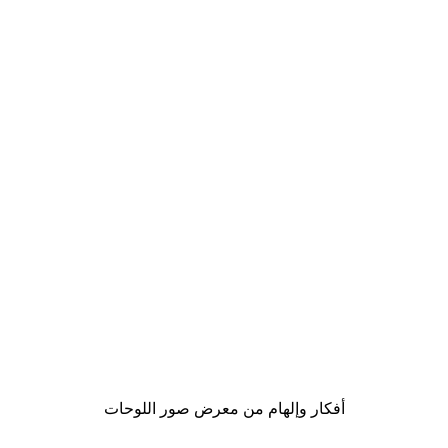
-30%*
Fossil Stone Poster
من ‏48.30 د.إ.‏
أفكار وإلهام من معرض صور اللوحات