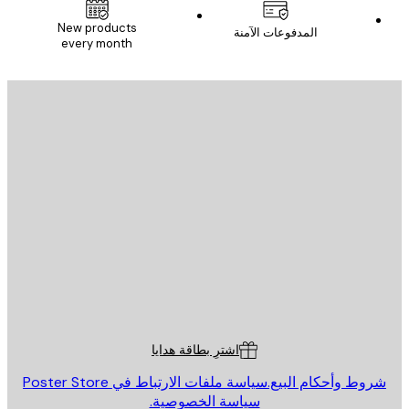
New products
المدفوعات الآمنة
every month
يد الإلكتروني
إرسال
St
Poster St
ة العملاء
اشترِ بطاقة هدايا
روط وأحكام البيع.
سياسة ملفات الارتباط في Poster Store
سياسة الخصوصية.