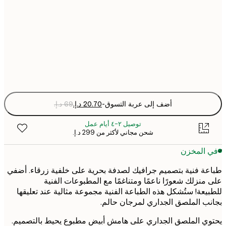
21x30 cm
30x40 cm
Fra
optio
أضف إلى عربة التسوق
-
توصيل ٢-٤ أيام عمل
شحن مجاني لأكثر من ‏299 د.إ.‏
 المخزن
ة فنية بتصميم جرافيك لصدفة بحرية على خلفية زرقاء. أضفي
منزلك شعورًا ناعمًا ومتناغمًا مع المطبوعات الفنية
يعة! ستُشكل هذه الطباعة الفنية مجموعة مثالية عند تعليقها
ب الملصق الجداري لمرجان حالم.
ي الملصق الجداري على هامش أبيض مطبوع يحيط بالتصميم.