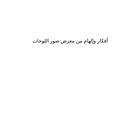
-30%*
Gucci موضة بوستر
من ‏48.30 د.إ.‏
أفكار وإلهام من معرض صور اللوحات