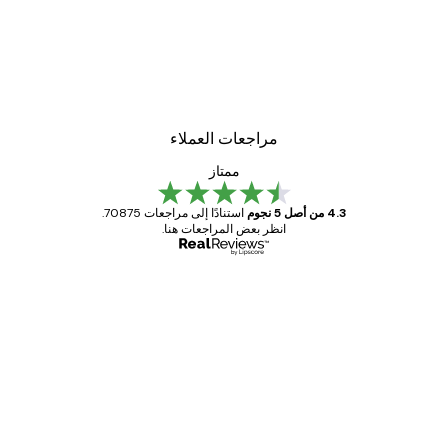
مراجعات العملاء
ممتاز
4.3 من أصل 5 نجوم
استنادًا إلى مراجعات 70875.
انظر بعض المراجعات هنا.
مشتري موثوق
اجعات
ملاء
Great item. Good quality.
4 يونيو
1 مايو
s C
Mary O