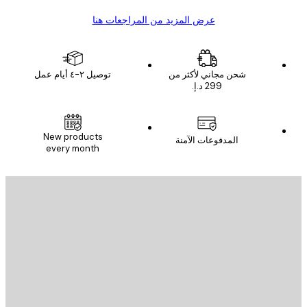
عرض المزيد من المراجعات هنا
شحن مجاني لأكثر من
توصيل ٢-٤ أيام عمل
New products
المدفوعات الآمنة
every month
يد الإلكتروني
إرسال