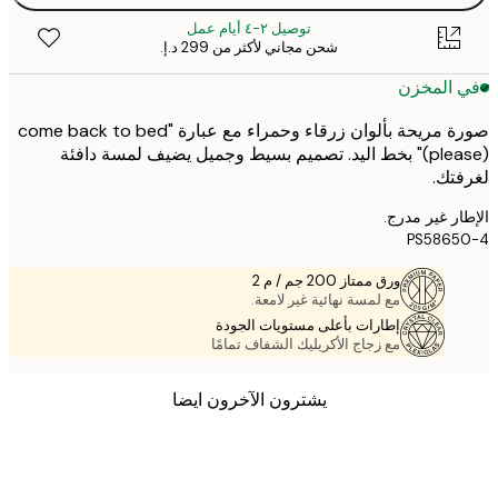
توصيل ٢-٤ أيام عمل
شحن مجاني لأكثر من ‏299 د.إ.‏
 المخزن
صورة مريحة بألوان زرقاء وحمراء مع عبارة "come back to bed
(please)" بخط اليد. تصميم بسيط وجميل يضيف لمسة دافئة
تك.
ر غير مدرج.
PS5865
ورق ممتاز 200 جم / م 2
مع لمسة نهائية غير لامعة.
إطارات بأعلى مستويات الجودة
مع زجاج الأكريليك الشفاف تمامًا
يشترون الآخرون ايضا