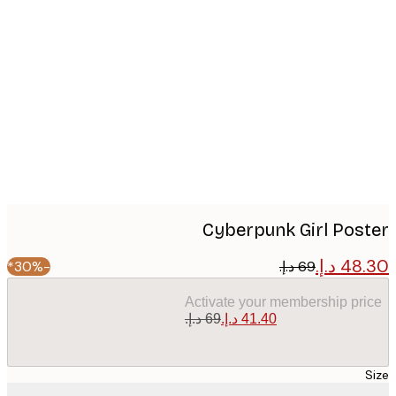
Produc
image
Cyberpunk Girl Pos
-30%*
Activate your membership pr