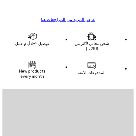
s C
Mary O
عرض المزيد من المراجعات هنا
شحن مجاني لأكثر من
توصيل ٢-٤ أيام عمل
New products
المدفوعات الآمنة
every month
يد الإلكتروني
إرسال