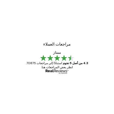
مراجعات العملاء
ممتاز
4.3 من أصل 5 نجوم
استنادًا إلى مراجعات 70875.
انظر بعض المراجعات هنا.
مشتري موثوق
اجعات
ملاء
Great item. Good quality.
4 يونيو
1 مايو