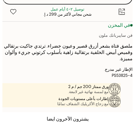
توصيل ٢-٤ أيام عمل
شحن مجاني لأكثر من ‏299 د.إ.‏
 المخزن
ايبربانك ملون
 فتاة بشعر أزرق قصير وعيون خضراء. ترتدي جاكيت برتقالي
ص أبيض. الخلفية برتقالية زاهية بأسلوب كرتوني جريء وألوان
ة.
ر غير مدرج.
PS538
ورق ممتاز 200 جم / م 2
مع لمسة نهائية غير لامعة.
إطارات بأعلى مستويات الجودة
مع زجاج الأكريليك الشفاف تمامًا
يشترون الآخرون ايضا