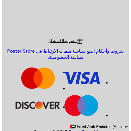
St
Poster St
ة العملاء
اشترِ بطاقة هدايا
روط وأحكام البيع.
سياسة ملفات الارتباط في Poster Store
سياسة الخصوصية.
United Arab Emirates (Arab