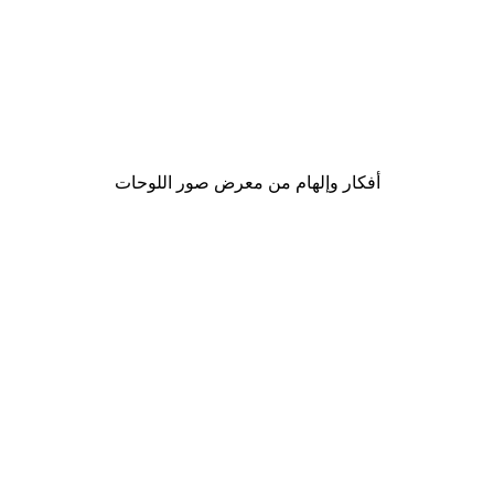
-30%*
لوحة صورة بحيرة سحرية
من ‏48.30 د.إ.‏
أفكار وإلهام من معرض صور اللوحات