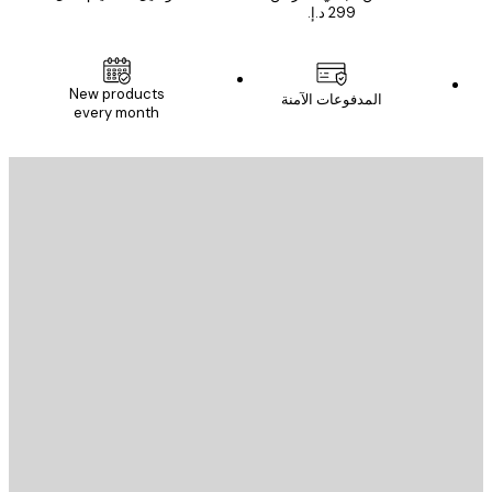
New products
المدفوعات الآمنة
every month
يد الإلكتروني
إرسال
St
Poster St
ة العملاء