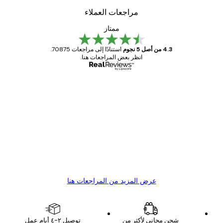
مراجعات العملاء
ممتاز
4.3 من أصل 5 نجوم
استنادًا إلى مراجعات 70875.
انظر بعض المراجعات هنا.
مشتري موثوق
اجعات
ملاء
Great item. Good quality.
4 يونيو
1 مايو
s C
Mary O
عرض المزيد من المراجعات هنا
شحن مجاني لأكثر من
توصيل ٢-٤ أيام عمل