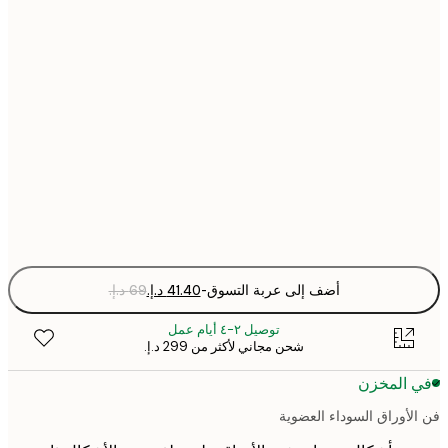
21x30 cm
30x40 cm
50x70 cm
70x100 cm
Fra
optio
أضف إلى عربة التسوق
-
توصيل ٢-٤ أيام عمل
شحن مجاني لأكثر من ‏299 د.إ.‏
 المخزن
لأوراق السوداء العضوية