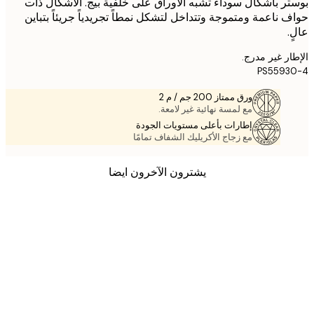
ر بأشكال سوداء تشبه الأوراق على خلفية بيج. الأشكال ذات
 ناعمة ومتموجة وتتداخل لتشكل نمطاً تجريدياً جريئاً بتباين
.
ر غير مدرج.
PS5593
ورق ممتاز 200 جم / م 2
مع لمسة نهائية غير لامعة.
إطارات بأعلى مستويات الجودة
مع زجاج الأكريليك الشفاف تمامًا
يشترون الآخرون ايضا