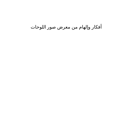
لوحة صورة بحيرة سحرية
من ‏48.30 د.إ.‏
أفكار وإلهام من معرض صور اللوحات