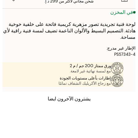
شحن مجاني لأكثر من ‏299 د.إ.‏
 المخزن
 فنية تجريدية تصور مزهرية كريمية فاتحة على خلفية خوخية
ة. التصميم البسيط والألوان الناعمة تضيف لمسة فنية راقية لأي
حة.
ر غير مدرج.
PS573
ورق ممتاز 200 جم / م 2
مع لمسة نهائية غير لامعة.
إطارات بأعلى مستويات الجودة
مع زجاج الأكريليك الشفاف تمامًا
يشترون الآخرون ايضا