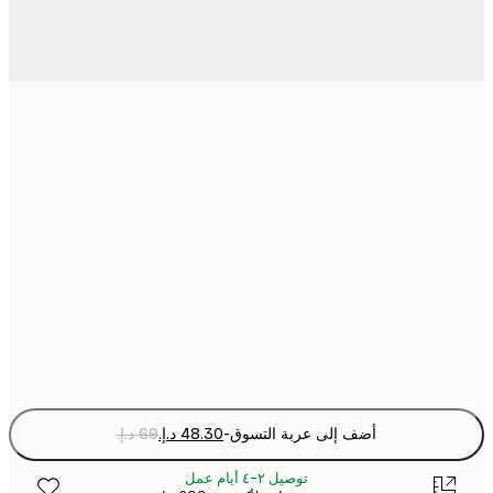
21x30 cm
30x40 cm
50x70 cm
70x100 cm
Fra
optio
أضف إلى عربة التسوق
-
توصيل ٢-٤ أيام عمل