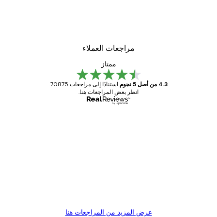
مراجعات العملاء
ممتاز
4.3 من أصل 5 نجوم
استنادًا إلى مراجعات 70875.
انظر بعض المراجعات هنا.
مشتري موثوق
اجعات
ملاء
Great item. Good quality.
4 يونيو
1 مايو
s C
Mary O
عرض المزيد من المراجعات هنا