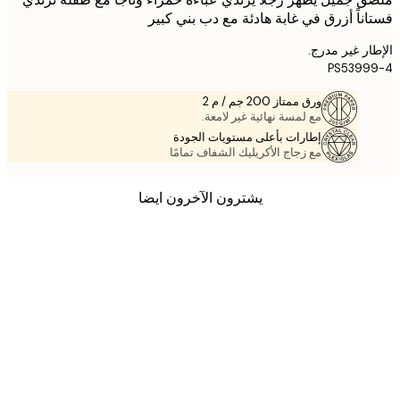
ناً أزرق في غابة هادئة مع دب بني كبير
ر غير مدرج.
PS5399
ورق ممتاز 200 جم / م 2
مع لمسة نهائية غير لامعة.
إطارات بأعلى مستويات الجودة
مع زجاج الأكريليك الشفاف تمامًا
يشترون الآخرون ايضا