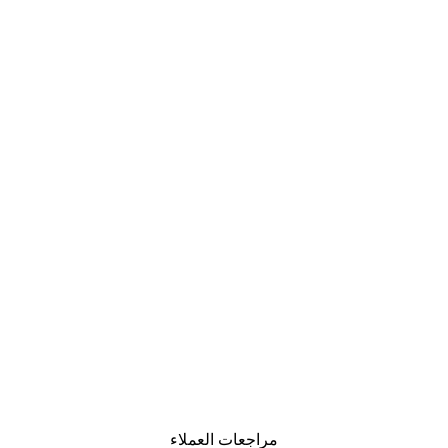
-40%*
لوحة صورة بحيرة سحرية
من ‏41.40 د.إ.‏
مراجعات العملاء