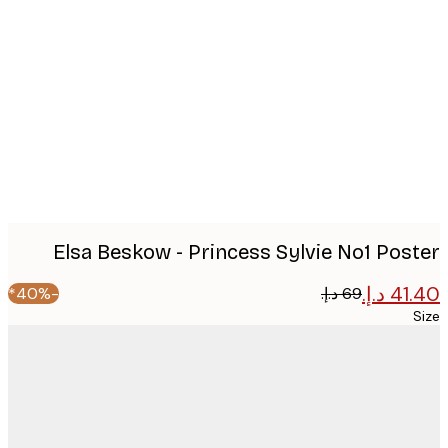
Produc
image
Elsa Beskow - Princess Sylvie No1 Pos
-40%*