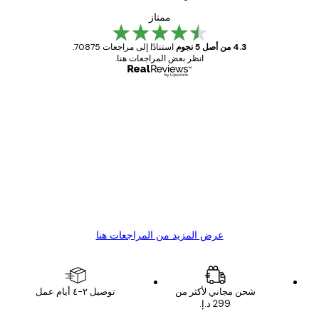
ممتاز
4.3 من أصل 5 نجوم
استنادًا إلى مراجعات 70875.
انظر بعض المراجعات هنا.
مشتري موثوق
اجعات
ملاء
Great item. Good quality.
4 يونيو
1 مايو
s C
Mary O
عرض المزيد من المراجعات هنا
شحن مجاني لأكثر من
توصيل ٢-٤ أيام عمل