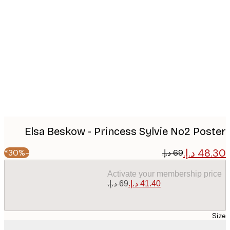
Produc
image
Elsa Beskow - Princess Sylvie No2 Pos
-30%*
Activate your membership pr