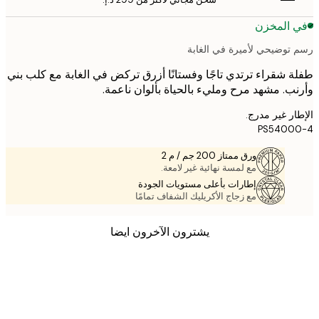
 المخزن
توضيحي لأميرة في الغابة
 شقراء ترتدي تاجًا وفستانًا أزرق تركض في الغابة مع كلب بني
ب. مشهد مرح ومليء بالحياة بألوان ناعمة.
ر غير مدرج.
PS5400
ورق ممتاز 200 جم / م 2
مع لمسة نهائية غير لامعة.
إطارات بأعلى مستويات الجودة
مع زجاج الأكريليك الشفاف تمامًا
يشترون الآخرون ايضا