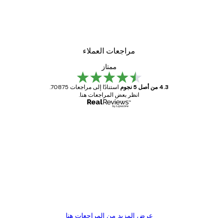
مراجعات العملاء
ممتاز
4.3 من أصل 5 نجوم
استنادًا إلى مراجعات 70875.
انظر بعض المراجعات هنا.
مشتري موثوق
اجعات
ملاء
Great item. Good quality.
4 يونيو
1 مايو
s C
Mary O
عرض المزيد من المراجعات هنا