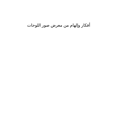
Elsa Beskow -
موضة الشارع بوستر
من ‏48.30 د.إ.‏
أفكار وإلهام من معرض صور اللوحات