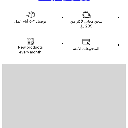
شحن مجاني لأكثر من
توصيل ٢-٤ أيام عمل
New products
المدفوعات الآمنة
every month
يد الإلكتروني
إرسال
St