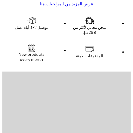
عرض المزيد من المراجعات هنا
شحن مجاني لأكثر من
توصيل ٢-٤ أيام عمل
New products
المدفوعات الآمنة
every month
يد الإلكتروني
إرسال