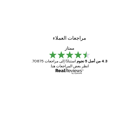
مراجعات العملاء
ممتاز
4.3 من أصل 5 نجوم
استنادًا إلى مراجعات 70875.
انظر بعض المراجعات هنا.
مشتري موثوق
اجعات
ملاء
Great item. Good quality.
4 يونيو
1 مايو
s C
Mary O