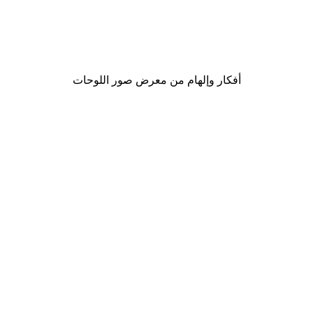
بوستر لحظة القهوة
من ‏48.30 د.إ.‏
أفكار وإلهام من معرض صور اللوحات