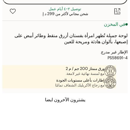
توصيل ٢-٤ أيام عمل
شحن مجاني لأكثر من ‏299 د.إ.‏
 المخزن
 جميلة تُظهر امرأة بفستان أزرق منقط وطائر أبيض على
ها، بألوان هادئة ومريحة للعين
ر غير مدرج.
PS586
ورق ممتاز 200 جم / م 2
مع لمسة نهائية غير لامعة.
إطارات بأعلى مستويات الجودة
مع زجاج الأكريليك الشفاف تمامًا
يشترون الآخرون ايضا