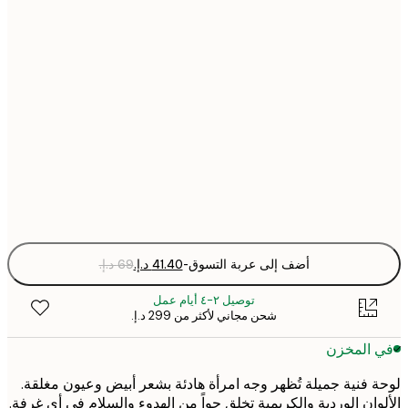
21x30 cm
30x40 cm
50x70 cm
70x100 cm
Fra
optio
أضف إلى عربة التسوق
-
توصيل ٢-٤ أيام عمل
شحن مجاني لأكثر من ‏299 د.إ.‏
 المخزن
 فنية جميلة تُظهر وجه امرأة هادئة بشعر أبيض وعيون مغلقة.
وان الوردية والكريمية تخلق جواً من الهدوء والسلام في أي غرفة.