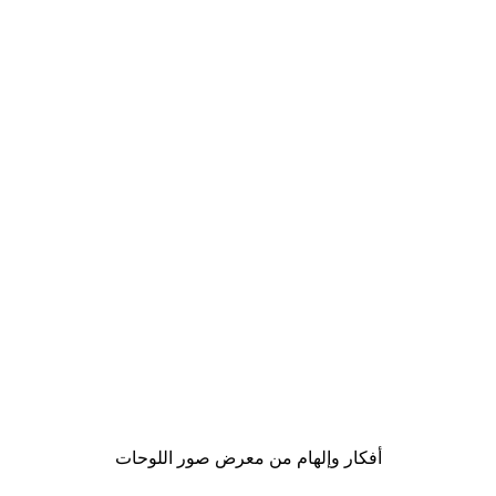
-40%*
لوحة صورة بحيرة سحرية
من ‏41.40 د.إ.‏
أفكار وإلهام من معرض صور اللوحات