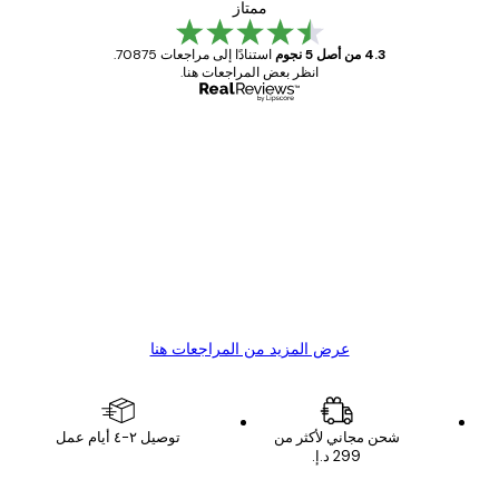
ممتاز
4.3 من أصل 5 نجوم
استنادًا إلى مراجعات 70875.
انظر بعض المراجعات هنا.
مشتري موثوق
اجعات
ملاء
Great item. Good quality.
4 يونيو
1 مايو
s C
Mary O
عرض المزيد من المراجعات هنا
شحن مجاني لأكثر من
توصيل ٢-٤ أيام عمل