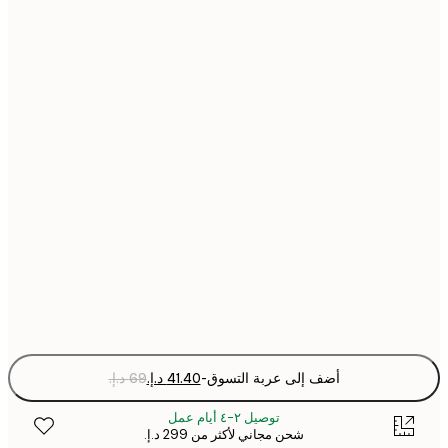
21x30 cm
30x40 cm
40x50 cm
50x50 cm
50x70 cm
70x100 cm
Fra
optio
أضف إلى عربة التسوق
-
توصيل ٢-٤ أيام عمل
شحن مجاني لأكثر من ‏299 د.إ.‏