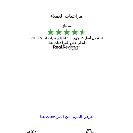
من ‏41.40 د.إ.‏
مراجعات العملاء
ممتاز
4.3 من أصل 5 نجوم
استنادًا إلى مراجعات 70875.
انظر بعض المراجعات هنا.
مشتري موثوق
اجعات
ملاء
Great item. Good quality.
4 يونيو
1 مايو
s C
Mary O
عرض المزيد من المراجعات هنا