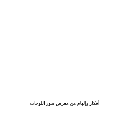
-30%*
ol Spritz Summer Scene Poster
Karen Menzenbach - Mediterranean Tile Patterns Poster
من ‏48.30 د.إ.‏
أفكار وإلهام من معرض صور اللوحات