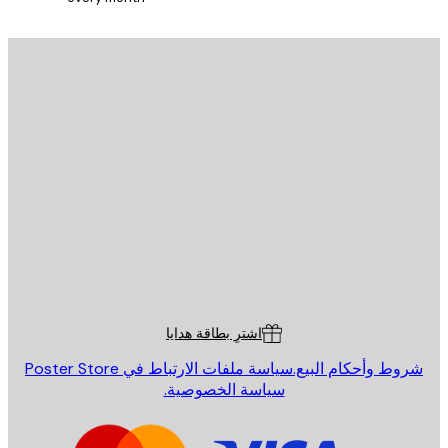
يد الإلكتروني
إرسال
St
Poster St
ة العملاء
اشترِ بطاقة هدايا
روط وأحكام البيع.
سياسة ملفات الارتباط في Poster Store
سياسة الخصوصية.