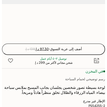
50x50 cm
Fra
optio
أضف إلى عربة التسوق
-
توصيل ٢-٤ أيام عمل
شحن مجاني لأكثر من ‏299 د.إ.‏
 المخزن
توضيحي لحمام السباحة
 بسيطة تصور شخصين يجلسان بجانب المسبح بملابس سباحة
ء. المياه الزرقاء والظلال تخلق منظراً هادئاً ومريحاً.
ر غير مدرج.
PS542