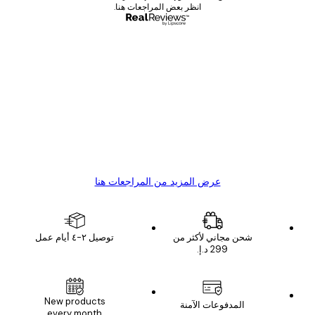
انظر بعض المراجعات هنا.
مشتري موثوق
اجعات
ملاء
Great item. Good quality.
4 يونيو
1 مايو
s C
Mary O
عرض المزيد من المراجعات هنا
شحن مجاني لأكثر من
توصيل ٢-٤ أيام عمل
New products
المدفوعات الآمنة
every month