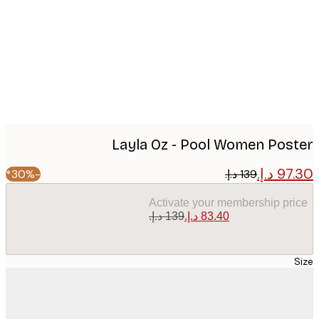
image
Layla Oz - Pool Women Pos
-30%*
Activate your membership pr