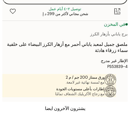
توصيل ٢-٤ أيام عمل
شحن مجاني لأكثر من ‏299 د.إ.‏
 المخزن
اباني بأزهار الكرز
 جميل لمعبد ياباني أحمر مع أزهار الكرز البيضاء على خلفية
 زرقاء هادئة
ر غير مدرج.
PS538
ورق ممتاز 200 جم / م 2
مع لمسة نهائية غير لامعة.
إطارات بأعلى مستويات الجودة
مع زجاج الأكريليك الشفاف تمامًا
يشترون الآخرون ايضا