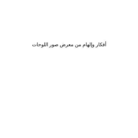
-30%*
دي
Sean Connery Poster
من ‏48.30 د.إ.‏
أفكار وإلهام من معرض صور اللوحات