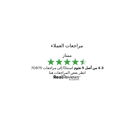
مراجعات العملاء
ممتاز
4.3 من أصل 5 نجوم
استنادًا إلى مراجعات 70875.
انظر بعض المراجعات هنا.
مشتري موثوق
اجعات
ملاء
Great item. Good quality.
4 يونيو
1 مايو
s C
Mary O