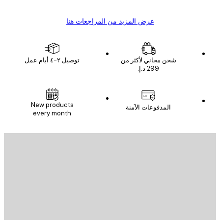
عرض المزيد من المراجعات هنا
شحن مجاني لأكثر من
توصيل ٢-٤ أيام عمل
New products
المدفوعات الآمنة
every month
يد الإلكتروني
إرسال