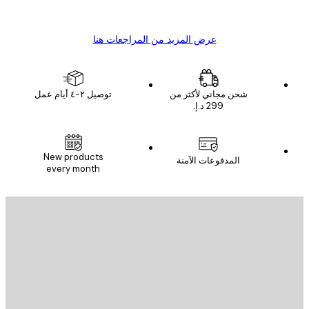
s C
Mary O
عرض المزيد من المراجعات هنا
شحن مجاني لأكثر من
توصيل ٢-٤ أيام عمل
New products
المدفوعات الآمنة
every month
يد الإلكتروني
إرسال