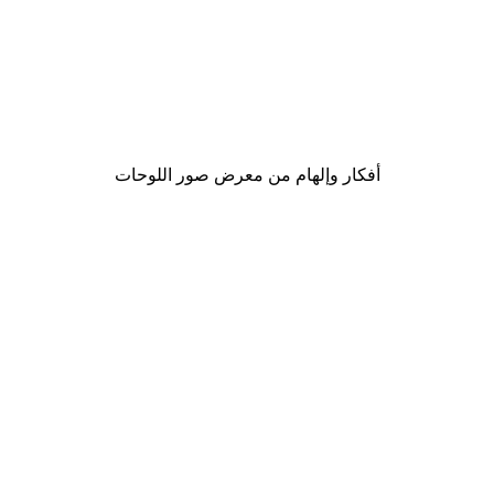
-30%*
لوحة زهرة دوار الشمس
من ‏20.30 د.إ.‏
أفكار وإلهام من معرض صور اللوحات