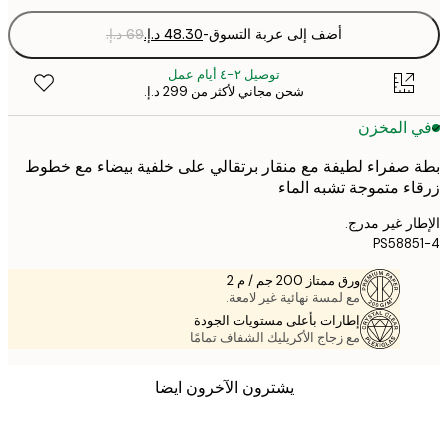
أضف إلى عربة التسوق
-
توصيل ٢-٤ أيام عمل
شحن مجاني لأكثر من ‏299 د.إ.‏
 المخزن
صفراء لطيفة مع منقار برتقالي على خلفية بيضاء مع خطوط
ء متموجة تشبه الماء
ر غير مدرج.
PS588
ورق ممتاز 200 جم / م 2
مع لمسة نهائية غير لامعة.
إطارات بأعلى مستويات الجودة
مع زجاج الأكريليك الشفاف تمامًا
يشترون الآخرون ايضا