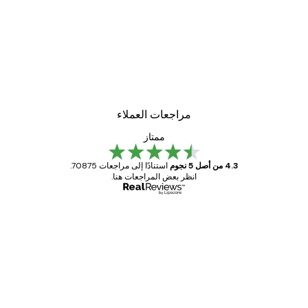
مراجعات العملاء
ممتاز
4.3 من أصل 5 نجوم
استنادًا إلى مراجعات 70875.
انظر بعض المراجعات هنا.
مشتري موثوق
اجعات
ملاء
Great item. Good quality.
4 يونيو
1 مايو