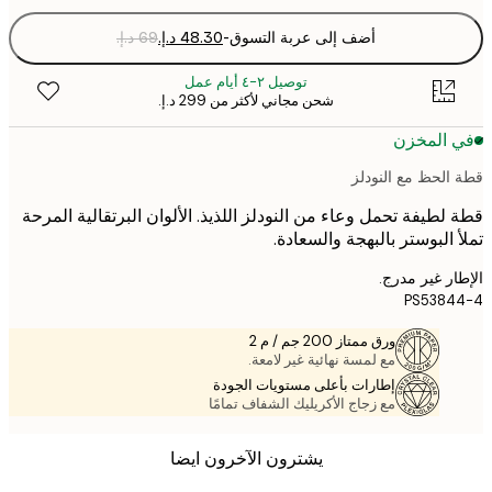
أضف إلى عربة التسوق
-
توصيل ٢-٤ أيام عمل
شحن مجاني لأكثر من ‏299 د.إ.‏
 المخزن
الحظ مع النودلز
لطيفة تحمل وعاء من النودلز اللذيذ. الألوان البرتقالية المرحة
 البوستر بالبهجة والسعادة.
ر غير مدرج.
PS5384
ورق ممتاز 200 جم / م 2
مع لمسة نهائية غير لامعة.
إطارات بأعلى مستويات الجودة
مع زجاج الأكريليك الشفاف تمامًا
يشترون الآخرون ايضا