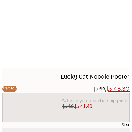
Produc
image
Lucky Cat Noodle Pos
-30%*
Activate your membership pr