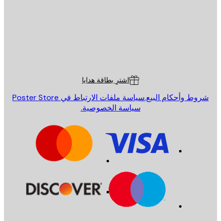
St
Poster St
ة العملاء
اشترِ بطاقة هدايا
روط وأحكام البيع.
سياسة ملفات الارتباط في Poster Store
سياسة الخصوصية.