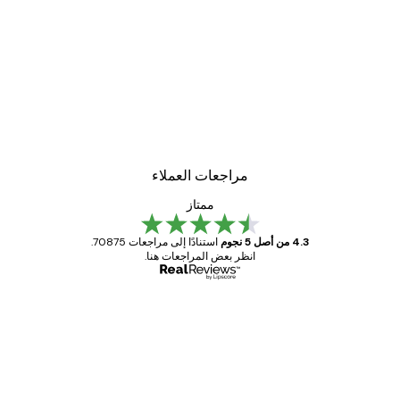
مراجعات العملاء
ممتاز
4.3 من أصل 5 نجوم
استنادًا إلى مراجعات 70875.
انظر بعض المراجعات هنا.
مشتري موثوق
اجعات
ملاء
Great item. Good quality.