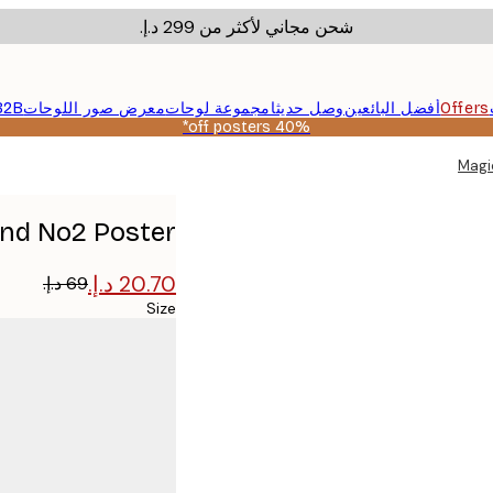
شحن مجاني لأكثر من ‏299 د.إ.‏
Offers
أفضل البائعين
وصل حديثا
مجموعة لوحات
معرض صور اللوحات
B2B
40% off posters*
Magi
nd No2 Poster
Size