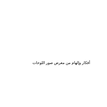
Outlet
-70%
لوحة لصورة القمر
من ‏20.70 د.إ.‏
أفكار وإلهام من معرض صور اللوحات