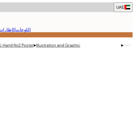
Skip
UAE
to
main
content.
اللوحات
الإطارات
▸
▸
c Hand No2 Poster
Illustration and Graphic