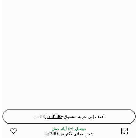
21x30 cm
30x40 cm
40x50 cm
50x50 cm
50x70 cm
70x100 cm
Fra
optio
أضف إلى عربة التسوق
-
توصيل ٢-٤ أيام عمل
شحن مجاني لأكثر من ‏299 د.إ.‏