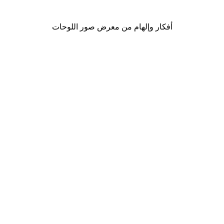
من ‏41.40 د.إ.‏
أفكار وإلهام من معرض صور اللوحات