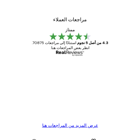
مراجعات العملاء
ممتاز
4.3 من أصل 5 نجوم
استنادًا إلى مراجعات 70875.
انظر بعض المراجعات هنا.
مشتري موثوق
اجعات
ملاء
Great item. Good quality.
4 يونيو
1 مايو
s C
Mary O
عرض المزيد من المراجعات هنا