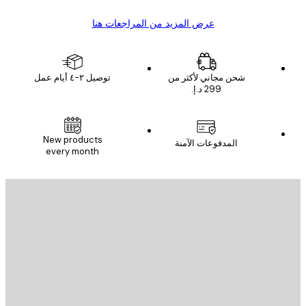
عرض المزيد من المراجعات هنا
شحن مجاني لأكثر من
توصيل ٢-٤ أيام عمل
New products
المدفوعات الآمنة
every month
يد الإلكتروني
إرسال