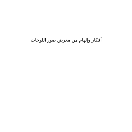
-30%*
Rosana Laiz Blursbyai - ورود وردية ناعمة بوستر
من ‏48.30 د.إ.‏
أفكار وإلهام من معرض صور اللوحات