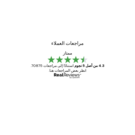
مراجعات العملاء
ممتاز
4.3 من أصل 5 نجوم
استنادًا إلى مراجعات 70875.
انظر بعض المراجعات هنا.
مشتري موثوق
اجعات
ملاء
Great item. Good quality.
4 يونيو
1 مايو
s C
Mary O