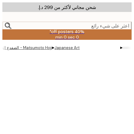
شحن مجاني لأكثر من ‏299 د.إ.‏
m
cont
ر على شيء رائع
40% off posters*
0 sec
0 min
صالحة
حتى:
▸
▸
Japanese Art
Matsumoto Hoji - الضفدع العابس I بوستر أصلي
2026-
08-
09