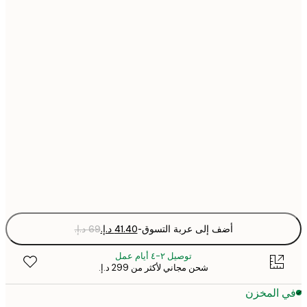
21x30 cm
30x40 cm
40x50 cm
50x70 cm
70x100 cm
Fra
optio
أضف إلى عربة التسوق
-
توصيل ٢-٤ أيام عمل
شحن مجاني لأكثر من ‏299 د.إ.‏
 المخزن