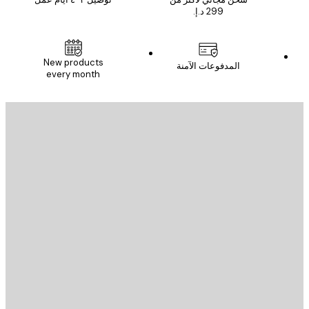
New products
المدفوعات الآمنة
every month
يد الإلكتروني
إرسال
St
Poster St
ة العملاء