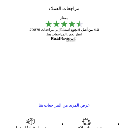
مراجعات العملاء
ممتاز
4.3 من أصل 5 نجوم
استنادًا إلى مراجعات 70875.
انظر بعض المراجعات هنا.
مشتري موثوق
اجعات
ملاء
Great item. Good quality.
4 يونيو
1 مايو
s C
Mary O
عرض المزيد من المراجعات هنا
شحن مجاني لأكثر من
توصيل ٢-٤ أيام عمل