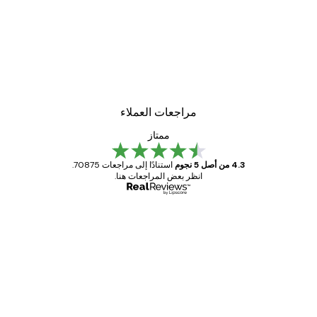
-30%*
لوحة صورة بحيرة سحرية
من ‏48.30 د.إ.‏
مراجعات العملاء
ممتاز
4.3 من أصل 5 نجوم
استنادًا إلى مراجعات 70875.
انظر بعض المراجعات هنا.
مشتري موثوق
اجعات
ملاء
Great item. Good quality.
4 يونيو
1 مايو
s C
Mary O