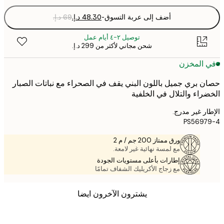
أضف إلى عربة التسوق
-
توصيل ٢-٤ أيام عمل
شحن مجاني لأكثر من ‏299 د.إ.‏
 المخزن
 بري جميل باللون البني يقف في الصحراء مع نباتات الصبار
راء والتلال في الخلفية
ر غير مدرج.
PS5697
ورق ممتاز 200 جم / م 2
مع لمسة نهائية غير لامعة.
إطارات بأعلى مستويات الجودة
مع زجاج الأكريليك الشفاف تمامًا
يشترون الآخرون ايضا