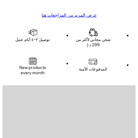
عرض المزيد من المراجعات هنا
شحن مجاني لأكثر من
توصيل ٢-٤ أيام عمل
New products
المدفوعات الآمنة
every month
يد الإلكتروني
إرسال