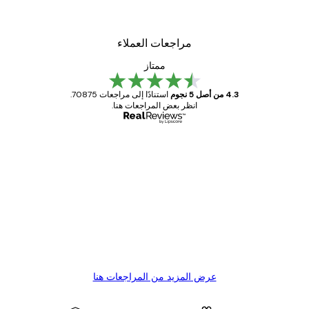
مراجعات العملاء
ممتاز
4.3 من أصل 5 نجوم
استنادًا إلى مراجعات 70875.
انظر بعض المراجعات هنا.
مشتري موثوق
اجعات
ملاء
Great item. Good quality.
4 يونيو
1 مايو
s C
Mary O
عرض المزيد من المراجعات هنا