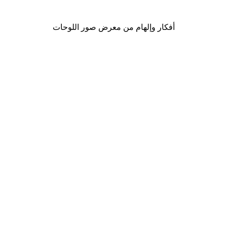
من ‏41.40 د.إ.‏
أفكار وإلهام من معرض صور اللوحات