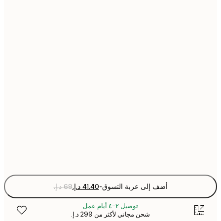
21x30 cm
30x40 cm
40x50 cm
50x50 cm
50x70 cm
70x100 cm
Fra
optio
أضف إلى عربة التسوق
-
توصيل ٢-٤ أيام عمل
شحن مجاني لأكثر من ‏299 د.إ.‏