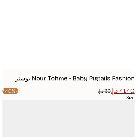
Produc
image
Nour Tohme - Baby Pigtails Fash بوستر
-40%*