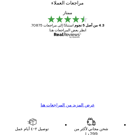
مراجعات العملاء
ممتاز
4.3 من أصل 5 نجوم
استنادًا إلى مراجعات 70875.
انظر بعض المراجعات هنا.
مشتري موثوق
اجعات
ملاء
Great item. Good quality.
4 يونيو
1 مايو
s C
Mary O
عرض المزيد من المراجعات هنا
شحن مجاني لأكثر من
توصيل ٢-٤ أيام عمل