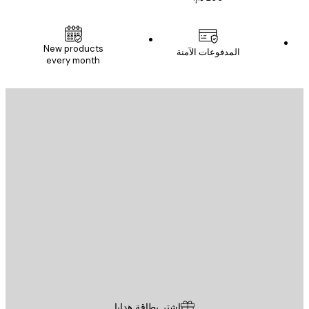
New products
المدفوعات الآمنة
every month
يد الإلكتروني
إرسال
St
Poster St
ة العملاء
اشترِ بطاقة هدايا