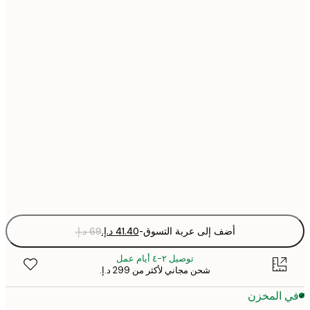
21x30 cm
30x40 cm
40x50 cm
50x70 cm
70x100 cm
Fra
optio
أضف إلى عربة التسوق
-
توصيل ٢-٤ أيام عمل
شحن مجاني لأكثر من ‏299 د.إ.‏
 المخزن