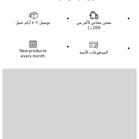
شحن مجاني لأكثر من
توصيل ٢-٤ أيام عمل
New products
المدفوعات الآمنة
every month
يد الإلكتروني
إرسال
St