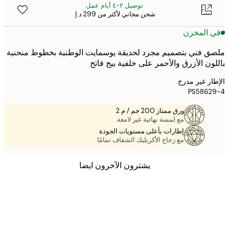
توصيل ٢-٤ أيام عمل
شحن مجاني لأكثر من ‏299 د.إ.‏
 المخزن
 فني بتصميم مجرد لحديقة يوسمايت الوطنية بخطوط منحنية
ون الأزرق والأحمر على خلفية بيج فاتح
ر غير مدرج.
PS5862
ورق ممتاز 200 جم / م 2
مع لمسة نهائية غير لامعة.
إطارات بأعلى مستويات الجودة
مع زجاج الأكريليك الشفاف تمامًا
يشترون الآخرون ايضا