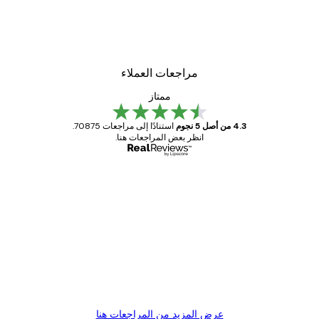
مراجعات العملاء
ممتاز
4.3 من أصل 5 نجوم
استنادًا إلى مراجعات 70875.
انظر بعض المراجعات هنا.
مشتري موثوق
اجعات
ملاء
Great item. Good quality.
4 يونيو
1 مايو
s C
Mary O
عرض المزيد من المراجعات هنا