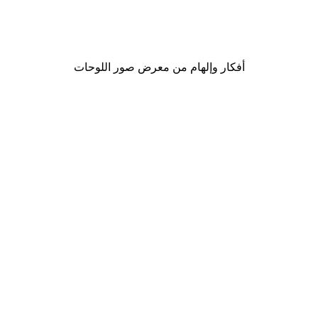
Rosana Laiz Blursbyai - ورود وردية ناعمة بوستر
من ‏48.30 د.إ.‏
أفكار وإلهام من معرض صور اللوحات