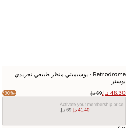
Produc
image
Retrodrome - يوسيميتي منظر طبيعي تجريدي
تر
-30%*
Activate your membership pr