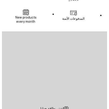
New products
المدفوعات الآمنة
every month
يد الإلكتروني
إرسال
St
Poster St
ة العملاء
اشترِ بطاقة هدايا