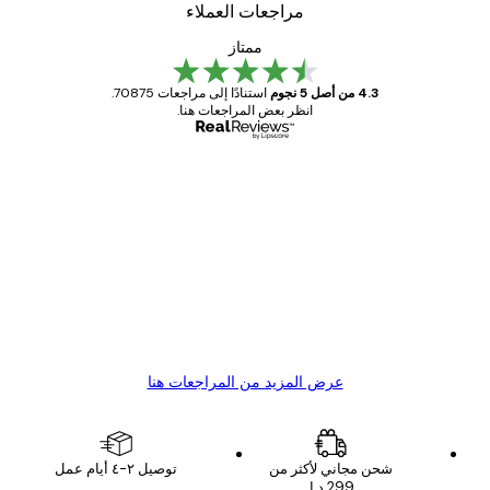
مراجعات العملاء
ممتاز
4.3 من أصل 5 نجوم
استنادًا إلى مراجعات 70875.
انظر بعض المراجعات هنا.
مشتري موثوق
اجعات
ملاء
Great item. Good quality.
4 يونيو
1 مايو
s C
Mary O
عرض المزيد من المراجعات هنا
شحن مجاني لأكثر من
توصيل ٢-٤ أيام عمل