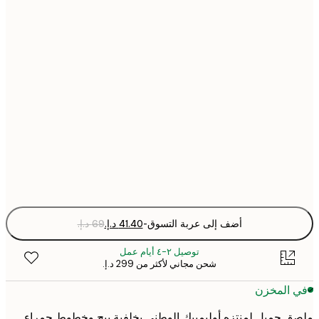
21x30 cm
30x40 cm
50x70 cm
70x100 cm
Fra
optio
أضف إلى عربة التسوق
-
توصيل ٢-٤ أيام عمل
شحن مجاني لأكثر من ‏299 د.إ.‏
 المخزن
 جميل لمنتزه أوليمبيك الوطني بخلفية بيج وخطوط حمراء