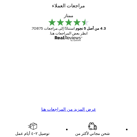
مراجعات العملاء
ممتاز
4.3 من أصل 5 نجوم
استنادًا إلى مراجعات 70875.
انظر بعض المراجعات هنا.
مشتري موثوق
اجعات
ملاء
Great item. Good quality.
4 يونيو
1 مايو
s C
Mary O
عرض المزيد من المراجعات هنا
شحن مجاني لأكثر من
توصيل ٢-٤ أيام عمل