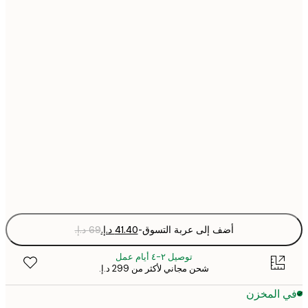
21x30 cm
30x40 cm
40x50 cm
50x70 cm
70x100 cm
Fra
optio
أضف إلى عربة التسوق
-
توصيل ٢-٤ أيام عمل
شحن مجاني لأكثر من ‏299 د.إ.‏
 المخزن