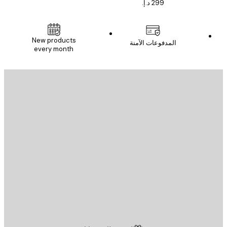
New products
المدفوعات الآمنة
every month
يد الإلكتروني
إرسال
St
Poster St
ة العملاء