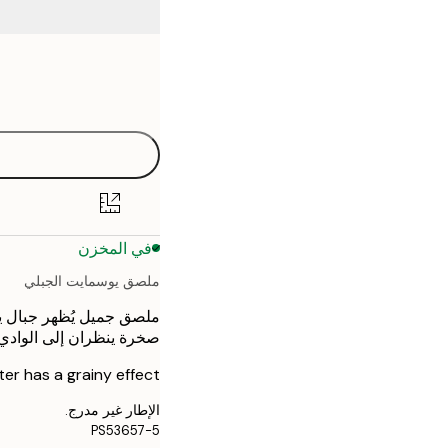
Frame
30x40 cm
options
50x70 cm
في المخزن
ملصق يوسمايت الجبلي
ملصق جميل يُظهر جبال 
صخرة ينظران إلى الوادي
er has a grainy effect.
الإطار غير مدرج.
PS53657-5