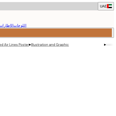
Skip
UAE
to
main
content.
اللوحات
الإطارات
▸
▸
ed Air Lines Poster
Illustration and Graphic