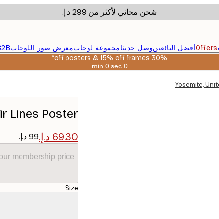
شحن مجاني لأكثر من ‏299 د.إ.‏
Offers
أفضل البائعين
وصل حديثا
مجموعة لوحات
معرض صور اللوحات
B2B
30% off posters & 15% off frames*
0 sec
0 min
صالحة
حتى:
Yosemite, Unit
2026-
08-
06
ir Lines Poster
your membership price
Size