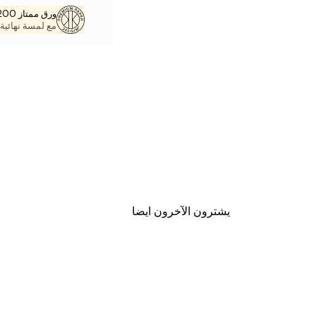
ورق ممتاز 200 جم / م 2
مع لمسة نهائية 
يشترون الآخرون ايضا