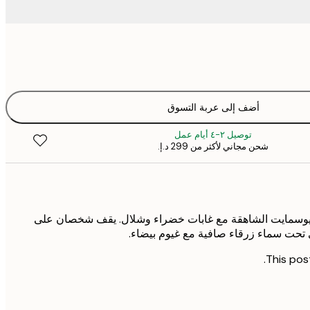
أضف إلى عربة التسوق
توصيل ٢-٤ أيام عمل
شحن مجاني لأكثر من ‏299 د.إ.‏
يوسمايت الشاهقة مع غابات خضراء وشلال. يقف شخصان على
 تحت سماء زرقاء صافية مع غيوم بيضاء.
This post