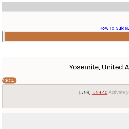
How To Guide
Yosemite, United A
-30%*
Activate 
|