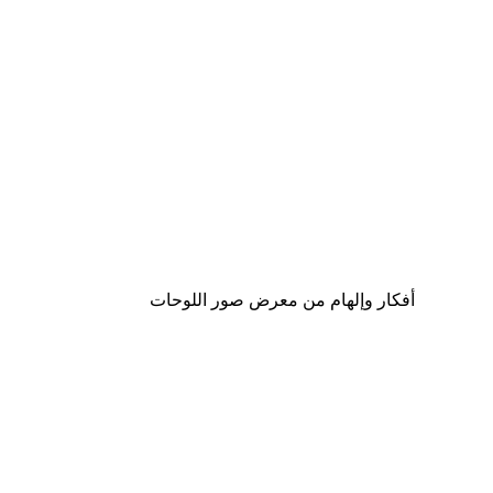
-30%*
لوحة صورة بحيرة سحرية
من ‏48.30 د.إ.‏
أفكار وإلهام من معرض صور اللوحات