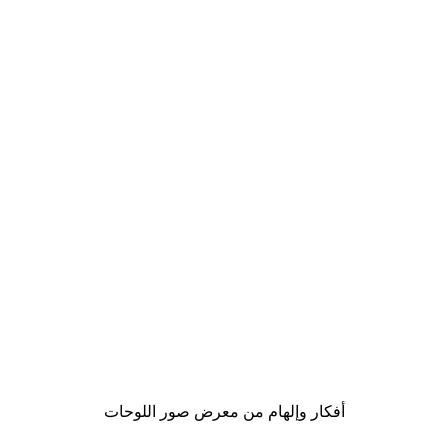
-40%*
Chanel ألواح ركوب الأمواج بوستر
من ‏41.40 د.إ.‏
أفكار وإلهام من معرض صور اللوحات