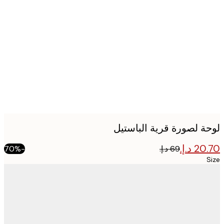
Produ
imag
ة لصورة قرية الباستيل
-70%