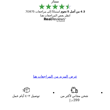
ممتاز
4.3 من أصل 5 نجوم
استنادًا إلى مراجعات 70875.
انظر بعض المراجعات هنا.
مشتري موثوق
اجعات
ملاء
Great item. Good quality.
4 يونيو
1 مايو
s C
Mary O
عرض المزيد من المراجعات هنا
شحن مجاني لأكثر من
توصيل ٢-٤ أيام عمل