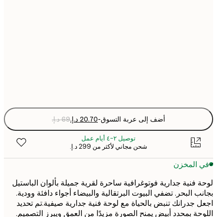
21x30 cm
30x40 cm
50x70 cm
Fra
optio
أضف إلى عربة التسوق
-
توصيل ٢-٤ أيام عمل
شحن مجاني لأكثر من ‏299 د.إ.‏
 المخزن
 فنية جدارية فوتوغرافية ساحرة لقرية جميلة بألوان الباستيل
ب البحر. تضفي البيوت البرتقالية والبيضاء أجواء دافئة وودية.
 جدرانك تنبض بالحياة مع لوحة فنية جدارية صيفية.تم تحديد
حة بمحدد أبيض يمنح الصورة مزيدًا من العمق ويبرز التصميم.