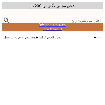
شحن مجاني لأكثر من ‏299 د.إ.‏
m
cont
ر على شيء رائع
40% off posters*
0 sec
0 min
صالحة
حتى:
▸
▸
الصور الفوتوغرافية
لوحة لصورة قرية الباستيل
2026-
08-
09