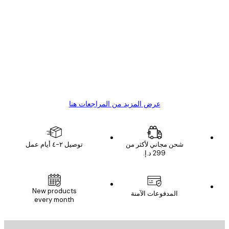
مشتري موثوق
اجعات
ملاء
Great item. Good quality.
4 يونيو
1 مايو
s C
Mary O
عرض المزيد من المراجعات هنا
شحن مجاني لأكثر من
توصيل ٢-٤ أيام عمل
New products
المدفوعات الآمنة
every month