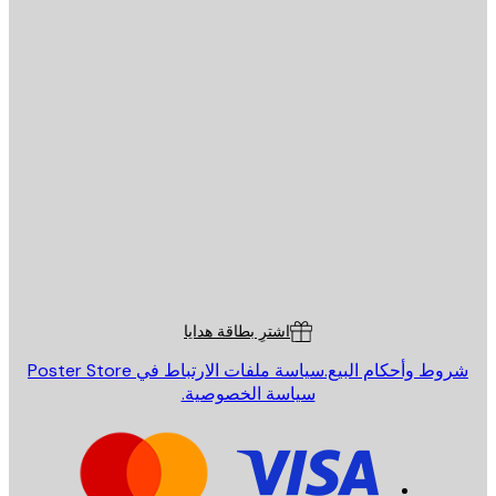
يد الإلكتروني
إرسال
St
Poster St
ة العملاء
اشترِ بطاقة هدايا
روط وأحكام البيع.
سياسة ملفات الارتباط في Poster Store
سياسة الخصوصية.