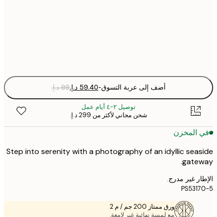
50x70 cm
Fra
optio
أضف إلى عربة التسوق
-
توصيل ٢-٤ أيام عمل
شحن مجاني لأكثر من ‏299 د.إ.‏
 المخزن
Step into serenity with a photography of an idyllic sea
gatew
ر غير مدرج.
PS531
ورق ممتاز 200 جم / م 2
مع لمسة نهائية غير لامعة.