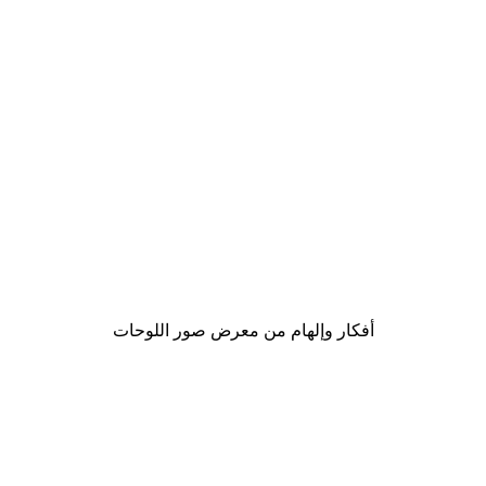
-40%*
لوحة صورة بحيرة سحرية
من ‏41.40 د.إ.‏
أفكار وإلهام من معرض صور اللوحات