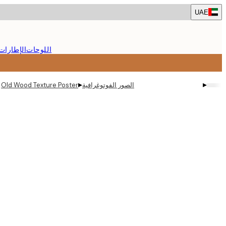
Skip
UAE
to
main
content.
اللوحات
الإطارات
▸
▸
الصور الفوتوغرافية
Old Wood Texture Poster