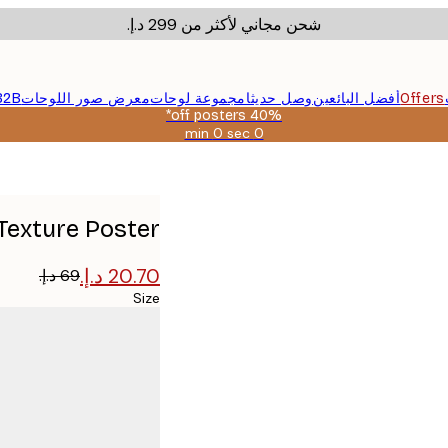
شحن مجاني لأكثر من ‏299 د.إ.‏
Offers
أفضل البائعين
وصل حديثا
مجموعة لوحات
معرض صور اللوحات
B2B
40% off posters*
0 sec
0 min
صالحة
حتى:
2026-
08-
09
Texture Poster
Size