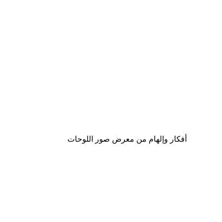
-40%*
Timeless Icon Poster
من ‏59.40 د.إ.‏
أفكار وإلهام من معرض صور اللوحات