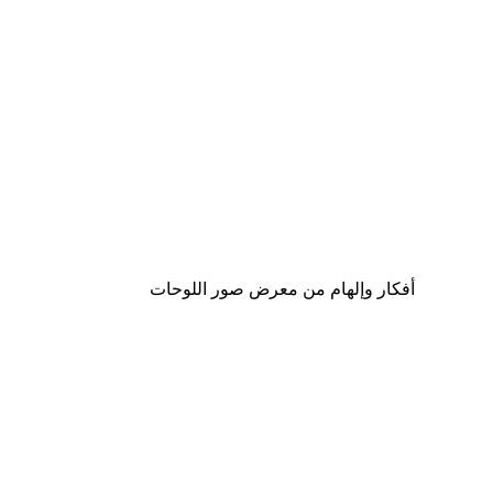
-40%*
لوحة صورة بحيرة سحرية
من ‏41.40 د.إ.‏
أفكار وإلهام من معرض صور اللوحات