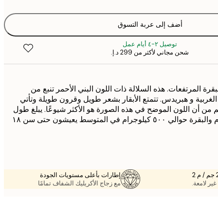
أضف إلى عربة التسوق
توصيل ٢-٤ أيام عمل
شحن مجاني لأكثر من ‏299 د.إ.‏
قرة المرتفعات. هذه السلالة ذات اللون البني الأحمر تنبع من
الغربية و هبريدس. تتمتع الأبقار بشعر طويل وقرون طويلة وتأتي
م من أن اللون الموضح في هذه الصورة هو الأكثر شيوعًا. يبلغ طول
الثور حوالي ٨٠٠ كيلوجرام والبقرة حوالي ٥٠٠ كيلوجرام في المتوسط يعيشون حتى سن ١٨
إطارات بأعلى مستويات الجودة
غير لامعة.
مع زجاج الأكريليك الشفاف تمامًا