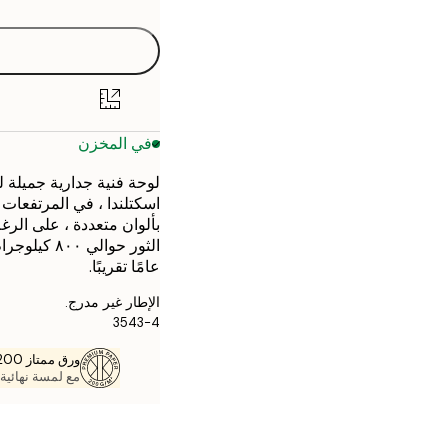
30x40 cm
40x50 cm
50x70 cm
في المخزن
70x100 cm
لوحة فنية جدارية جميلة لب
اسكتلندا ، في المرتفعات 
بألوان متعددة ، على الرغ
عامًا تقريبًا.
الإطار غير مدرج.
3543-4
ورق ممتاز 200 جم / م 2
مع لمسة نهائية 