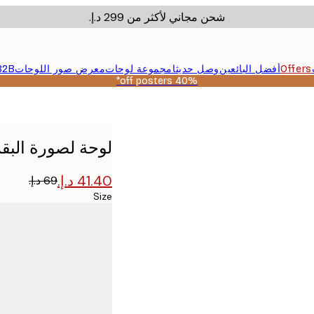
شحن مجاني لأكثر من ‏299 د.إ.‏
Offers
أفضل البائعين
وصل حديثا
مجموعة لوحات
معرض صور اللوحات
B2B
40% off posters*
لوحة لصورة البق
Size