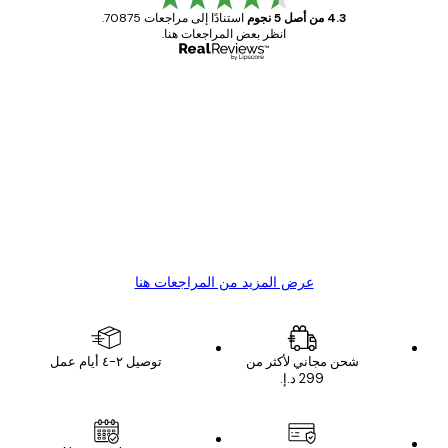
4.3 من أصل 5 نجوم
استنادًا إلى مراجعات 70875.
انظر بعض المراجعات هنا.
مشتري موثوق
اجعات
ملاء
Great item. Good quality.
4 يونيو
1 مايو
s C
Mary O
عرض المزيد من المراجعات هنا
شحن مجاني لأكثر من
توصيل ٢-٤ أيام عمل