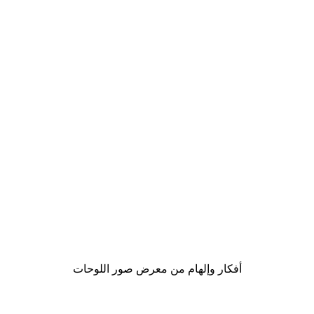
-40%*
متوسط
موضة الشارع بوستر
من ‏41.40 د.إ.‏
أفكار وإلهام من معرض صور اللوحات