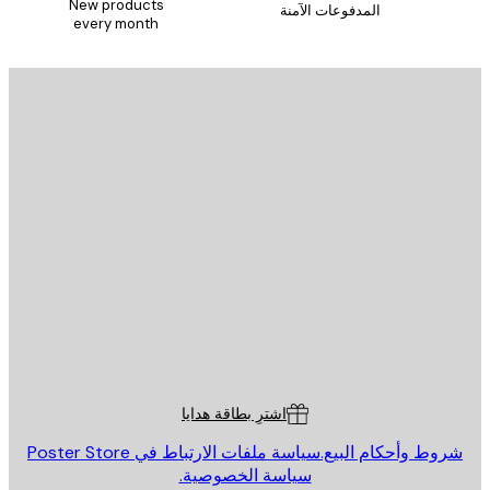
New products
المدفوعات الآمنة
every month
يد الإلكتروني
إرسال
St
Poster St
ة العملاء
اشترِ بطاقة هدايا
روط وأحكام البيع.
سياسة ملفات الارتباط في Poster Store
سياسة الخصوصية.