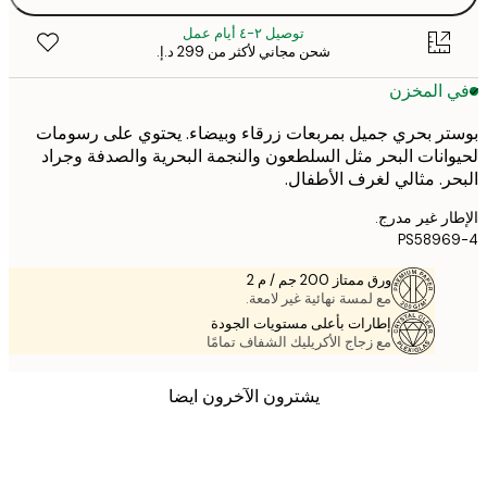
توصيل ٢-٤ أيام عمل
شحن مجاني لأكثر من ‏299 د.إ.‏
 المخزن
ر بحري جميل بمربعات زرقاء وبيضاء. يحتوي على رسومات
انات البحر مثل السلطعون والنجمة البحرية والصدفة وجراد
ر. مثالي لغرف الأطفال.
ر غير مدرج.
PS5896
ورق ممتاز 200 جم / م 2
مع لمسة نهائية غير لامعة.
إطارات بأعلى مستويات الجودة
مع زجاج الأكريليك الشفاف تمامًا
يشترون الآخرون ايضا