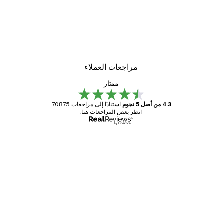
-30%*
لوحة صورة بحيرة سحرية
من ‏48.30 د.إ.‏
مراجعات العملاء
ممتاز
4.3 من أصل 5 نجوم
استنادًا إلى مراجعات 70875.
انظر بعض المراجعات هنا.
مشتري موثوق
اجعات
ملاء
Great item. Good quality.
4 يونيو
1 مايو
s C
Mary O