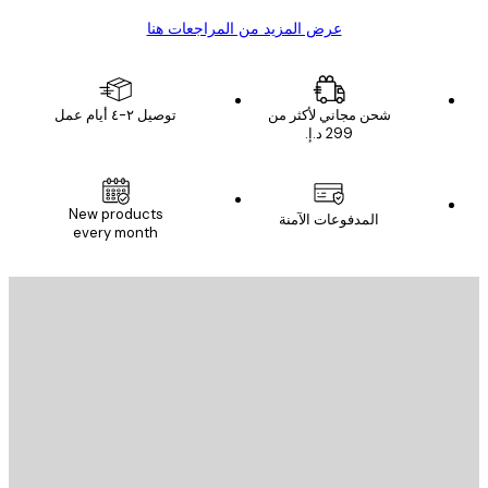
عرض المزيد من المراجعات هنا
شحن مجاني لأكثر من
توصيل ٢-٤ أيام عمل
New products
المدفوعات الآمنة
every month
يد الإلكتروني
إرسال