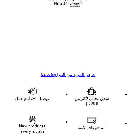
مشتري موثوق
اجعات
ملاء
Great item. Good quality.
4 يونيو
1 مايو
s C
Mary O
عرض المزيد من المراجعات هنا
شحن مجاني لأكثر من
توصيل ٢-٤ أيام عمل
New products
المدفوعات الآمنة
every month