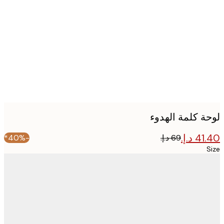
image
ة كلمة الهدوء
-40%*