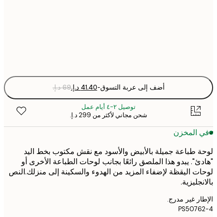
30x40 cm
Fra
optio
أضف إلى عربة التسوق
-
توصيل ٢-٤ أيام عمل
شحن مجاني لأكثر من ‏299 د.إ.‏
 المخزن
 طباعة جميلة بالأبيض والأسود مع نقش مكتوب بخط اليد
ئ". يبدو هذا الملصق رائعًا بجانب لوحات الطباعة الأخرى أو
ت اليقظة لإضفاء المزيد من الهدوء والسكينة إلى منزلك.النص
جليزية.
ر غير مدرج.
PS5076