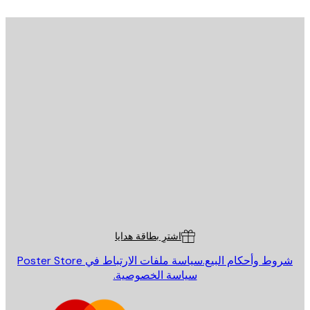
يد الإلكتروني
إرسال
St
Poster St
ة العملاء
اشترِ بطاقة هدايا
روط وأحكام البيع.
سياسة ملفات الارتباط في Poster Store
سياسة الخصوصية.