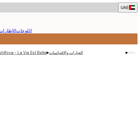
Skip
UAE
to
main
content.
اللوحات
الإطارات
▸
▸
العبارات والاقتباسات
-Marie Volfova - La Vie Est Belle