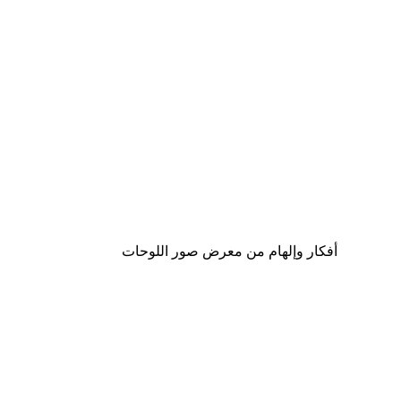
-40%*
لوحة لصورة اشراقة الصباح من البح
من ‏41.40 د.إ.‏
أفكار وإلهام من معرض صور اللوحات