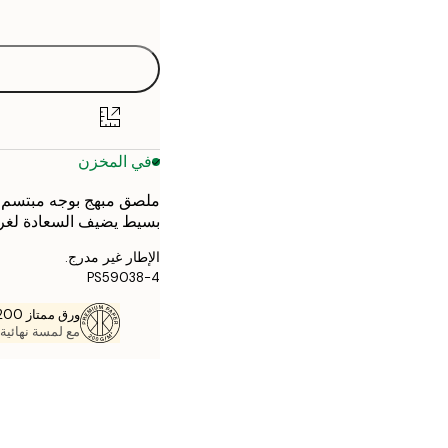
options
30x40 cm
40x50 cm
50x70 cm
في المخزن
70x100 cm
بسيط يضيف السعادة لغر
الإطار غير مدرج.
PS59038-4
ورق ممتاز 200 جم / م 2
مع لمسة نهائية 