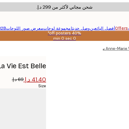
شحن مجاني لأكثر من ‏299 د.إ.‏
Offers
أفضل البائعين
وصل حديثا
مجموعة لوحات
معرض صور اللوحات
B2B
40% off posters*
0 sec
0 min
صالحة
حتى:
Anne سمايلي بوستر
2026-
08-
09
a - La Vie Est Belle
Size