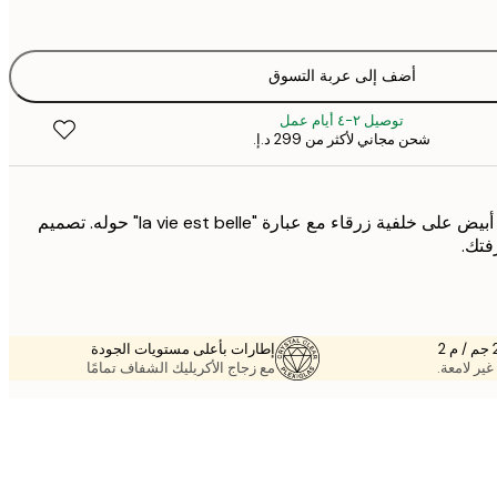
أضف إلى عربة التسوق
توصيل ٢-٤ أيام عمل
شحن مجاني لأكثر من ‏299 د.إ.‏
ملصق مبهج بوجه مبتسم أبيض على خلفية زرقاء مع عبارة "la vie est belle" حوله. تصميم
فتك.
إطارات بأعلى مستويات الجودة
غير لامعة.
مع زجاج الأكريليك الشفاف تمامًا