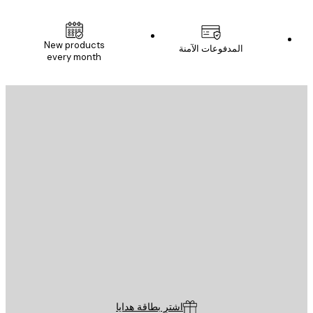
New products
المدفوعات الآمنة
every month
يد الإلكتروني
إرسال
St
Poster St
ة العملاء
اشترِ بطاقة هدايا