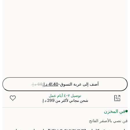
21x30 cm
30x40 cm
50x70 cm
70x100 cm
Fra
optio
أضف إلى عربة التسوق
-
توصيل ٢-٤ أيام عمل
شحن مجاني لأكثر من ‏299 د.إ.‏
 المخزن
صي بالأصفر الفاتح