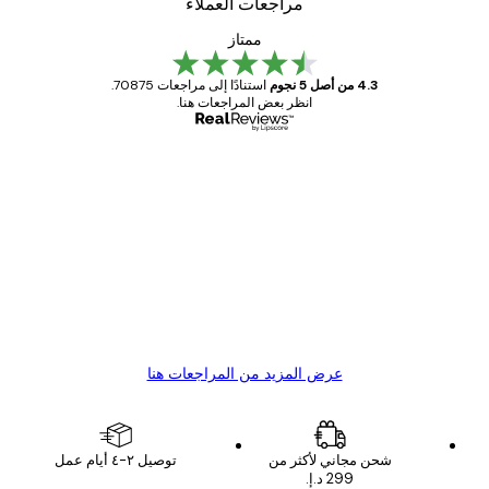
مراجعات العملاء
ممتاز
4.3 من أصل 5 نجوم
استنادًا إلى مراجعات 70875.
انظر بعض المراجعات هنا.
مشتري موثوق
اجعات
ملاء
Great item. Good quality.
4 يونيو
1 مايو
s C
Mary O
عرض المزيد من المراجعات هنا
شحن مجاني لأكثر من
توصيل ٢-٤ أيام عمل