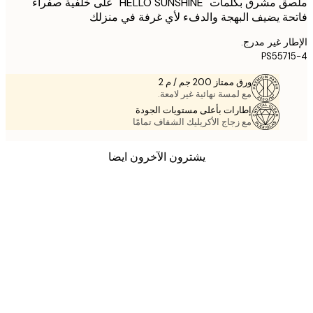
ملصق مشرق بكلمات "HELLO SUNSHINE" على خلفية صفراء
ة يضيف البهجة والدفء لأي غرفة في منزلك
ر غير مدرج.
PS557
ورق ممتاز 200 جم / م 2
مع لمسة نهائية غير لامعة.
إطارات بأعلى مستويات الجودة
مع زجاج الأكريليك الشفاف تمامًا
يشترون الآخرون ايضا