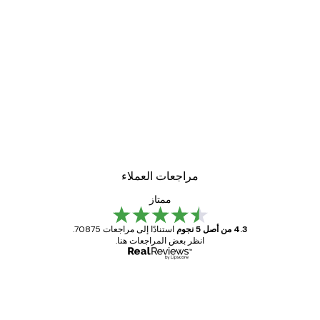
-30%*
لوحة صورة بحيرة سحرية
من ‏48.30 د.إ.‏
مراجعات العملاء
ممتاز
4.3 من أصل 5 نجوم
استنادًا إلى مراجعات 70875.
انظر بعض المراجعات هنا.
مشتري موثوق
اجعات
ملاء
Great item. Good quality.