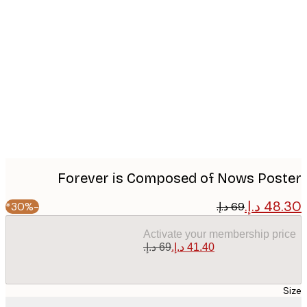
Produc
image
Forever is Composed of Nows Pos
-30%*
Activate your membership pr