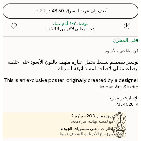
أضف إلى عربة التسوق
-
توصيل ٢-٤ أيام عمل
شحن مجاني لأكثر من ‏299 د.إ.‏
 المخزن
باعي بالأسود
ر بتصميم بسيط يحمل عبارة ملهمة باللون الأسود على خلفية
ء، مثالي لإضافة لمسة أنيقة لمنزلك
This is an exclusive poster, originally created by a desi
in our Art Stu
ر غير مدرج.
PS5402
ورق ممتاز 200 جم / م 2
مع لمسة نهائية غير لامعة.
إطارات بأعلى مستويات الجودة
مع زجاج الأكريليك الشفاف تمامًا