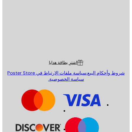
يد الإلكتروني
إرسال
St
Poster St
ة العملاء
اشترِ بطاقة هدايا
روط وأحكام البيع.
سياسة ملفات الارتباط في Poster Store
سياسة الخصوصية.