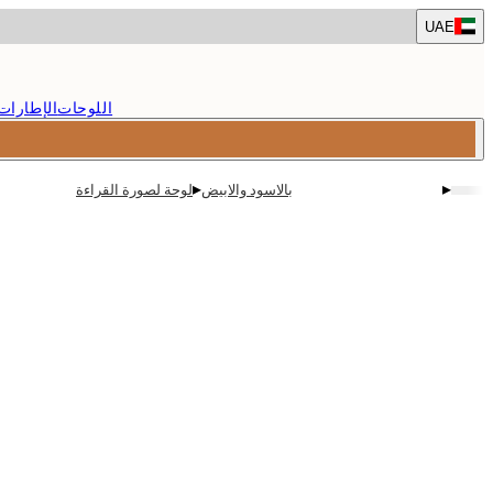
Skip
UAE
to
main
content.
اللوحات
الإطارات
▸
▸
بالاسود والابيض
لوحة لصورة القراءة