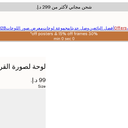
شحن مجاني لأكثر من ‏299 د.إ.‏
Offers
أفضل البائعين
وصل حديثا
مجموعة لوحات
معرض صور اللوحات
B2B
30% off posters & 15% off frames*
0 sec
0 min
صالحة
حتى:
2026-
08-
06
لوحة لصورة القر
Size