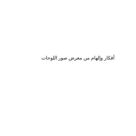
-30%*
لوحة صورة بحيرة سحرية
من ‏48.30 د.إ.‏
أفكار وإلهام من معرض صور اللوحات