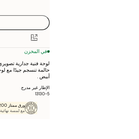
options
50x70 cm
في المخزن
لوحة فنية جدارية تصويري 
حالمة تنسجم جيدًا مع لوح
أبيض .
الإطار غير مدرج.
13130-5
ورق ممتاز 200 جم / م 2
مع لمسة نهائية 