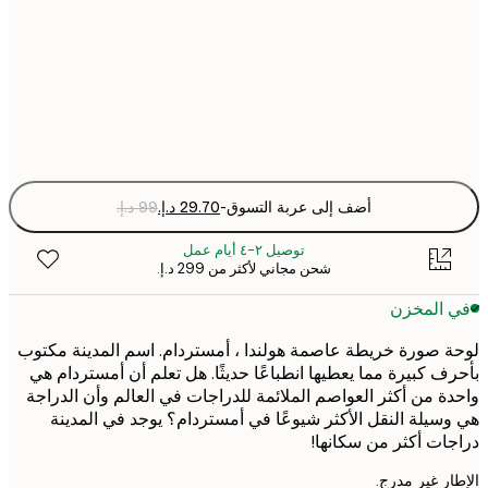
50x70 cm
Fra
optio
أضف إلى عربة التسوق
-
توصيل ٢-٤ أيام عمل
شحن مجاني لأكثر من ‏299 د.إ.‏
 المخزن
 صورة خريطة عاصمة هولندا ، أمستردام. اسم المدينة مكتوب
ف كبيرة مما يعطيها انطباعًا حديثًا. هل تعلم أن أمستردام هي
ة من أكثر العواصم الملائمة للدراجات في العالم وأن الدراجة
سيلة النقل الأكثر شيوعًا في أمستردام؟ يوجد في المدينة
ات أكثر من سكانها!
ر غير مدرج.