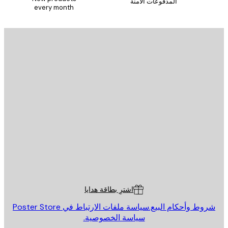
المدفوعات الآمنة
every month
يد الإلكتروني
إرسال
St
Poster St
ة العملاء
اشترِ بطاقة هدايا
روط وأحكام البيع.
سياسة ملفات الارتباط في Poster Store
سياسة الخصوصية.