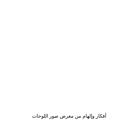
-40%*
لوحة صورة بحيرة سحرية
من ‏41.40 د.إ.‏
أفكار وإلهام من معرض صور اللوحات