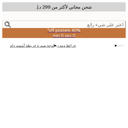
شحن مجاني لأكثر من ‏299 د.إ.‏
m
cont
ر على شيء رائع
40% off posters*
0 sec
0 min
صالحة
حتى:
▸
▸
خرائط ومدن
لوحة صورة خريطة أمستردام
2026-
08-
09