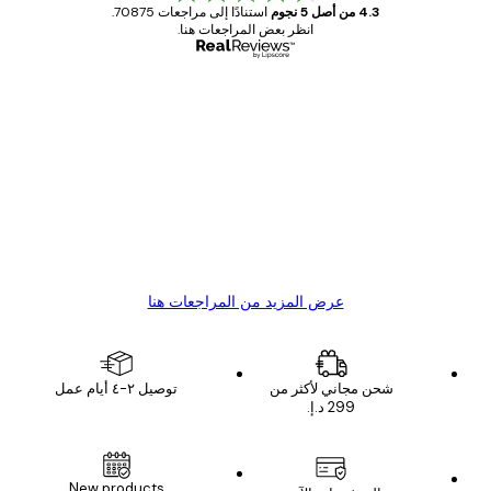
4.3 من أصل 5 نجوم
استنادًا إلى مراجعات 70875.
انظر بعض المراجعات هنا.
مشتري موثوق
اجعات
ملاء
Great item. Good quality.
4 يونيو
1 مايو
s C
Mary O
عرض المزيد من المراجعات هنا
شحن مجاني لأكثر من
توصيل ٢-٤ أيام عمل
New products