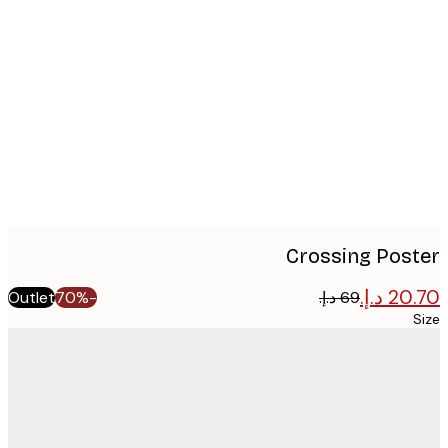
Produc
image
Crossing Pos
Outlet
-70%