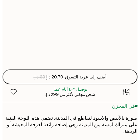
21x30 cm
30x40 cm
50x70 cm
Fra
optio
أضف إلى عربة التسوق
-
توصيل ٢-٤ أيام عمل
شحن مجاني لأكثر من ‏299 د.إ.‏
 المخزن
 بالأبيض والأسود لتقاطع في المدينة. تضفي هذه اللوحة الفنية
منزلك لمسة من المدينة وهي إضافة رائعة لغرفة المعيشة أو
هة.