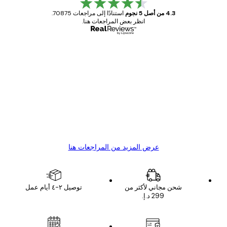
4.3 من أصل 5 نجوم
استنادًا إلى مراجعات 70875.
انظر بعض المراجعات هنا.
مشتري موثوق
اجعات
ملاء
Great item. Good quality.
4 يونيو
1 مايو
s C
Mary O
عرض المزيد من المراجعات هنا
شحن مجاني لأكثر من
توصيل ٢-٤ أيام عمل