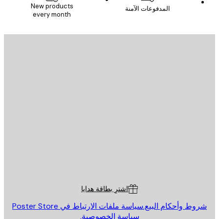
New products
المدفوعات الآمنة
every month
يد الإلكتروني
إرسال
St
Poster St
ة العملاء
اشترِ بطاقة هدايا
روط وأحكام البيع.
سياسة ملفات الارتباط في Poster Store
سياسة الخصوصية.