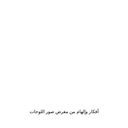
Outlet
-70%
Typewriter Poster
من ‏20.70 د.إ.‏
أفكار وإلهام من معرض صور اللوحات