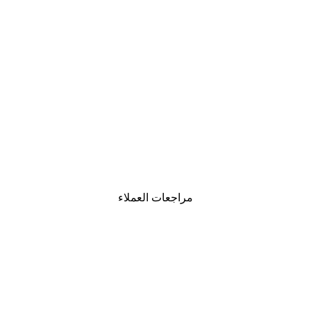
-30%*
لوحة صورة بحيرة سحرية
من ‏48.30 د.إ.‏
مراجعات العملاء