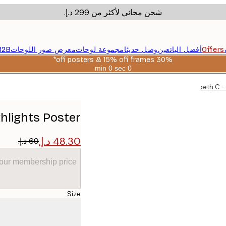
شحن مجاني لأكثر من ‏299 د.إ.‏
Offers
أفضل البائعين
وصل حديثا
مجموعة لوحات
معرض صور اللوحات
B2B
30% off posters & 15% off frames*
0 sec
0 min
صالحة
حتى:
Elizabeth C -
2026-
08-
06
ghlights Poster
your membership price
Size