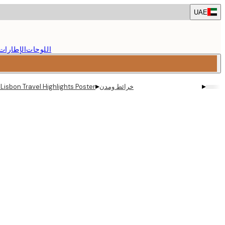
Skip
UAE
to
main
content.
اللوحات
الإطارات
▸
▸
خرائط ومدن
 Lisbon Travel Highlights Poster