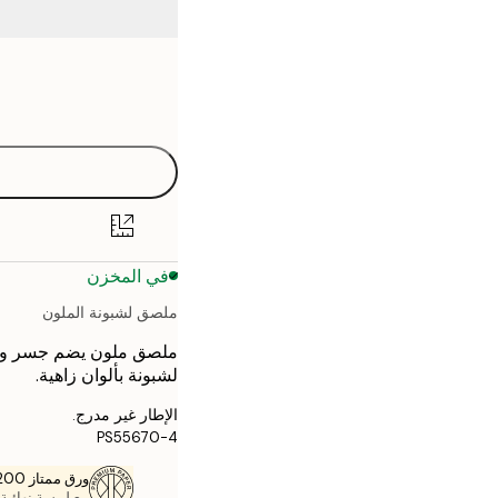
Frame
21x30 cm
options
30x40 cm
40x50 cm
50x70 cm
في المخزن
70x100 cm
ملصق لشبونة الملون
ملصق ملون يضم جسر وتر
لشبونة بألوان زاهية.
الإطار غير مدرج.
PS55670-4
ورق ممتاز 200 جم / م 2
مع لمسة نهائية 