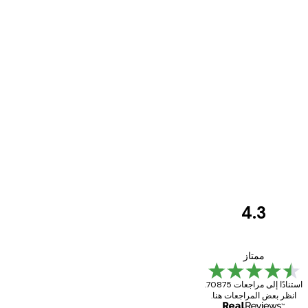
4.3
مراجعات
العملاء
Great item. Good quality.
ممتاز
استنادًا إلى مراجعات 70875.
انظر بعض المراجعات هنا.
4 يونيو